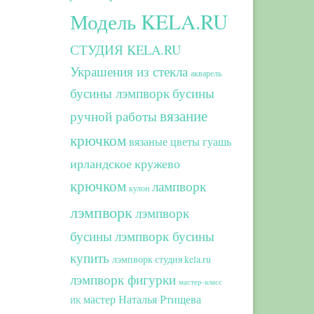
Модель KELA.RU
СТУДИЯ KELA.RU
Украшения из стекла
акварель
бусины лэмпворк
бусины
вязание
ручной работы
крючком
вязаные цветы
гуашь
ирландское кружево
крючком
лампворк
кулон
лэмпворк
лэмпворк
бусины
лэмпворк бусины
купить
лэмпворк студия kela.ru
лэмпворк фигурки
мастер-класс
мастер Наталья Ртищева
ИК