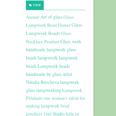
ТЭГИ
Art of glass
Glass
Animal
Glass
Lampwork Bead Flower
Lampwork Beads
Glass
Glass work
Necklace Pendant
handmade lampwork glass
beads
lampwork
lampwork
beads
Lampwork beads
handmade by glass artist
Natalia Rtischeva
lampwork
glass
lampworking
Lampwork
Pendants
one woman's talent for
making lampwork bead
Studio kela.ru
jewellery
Owl