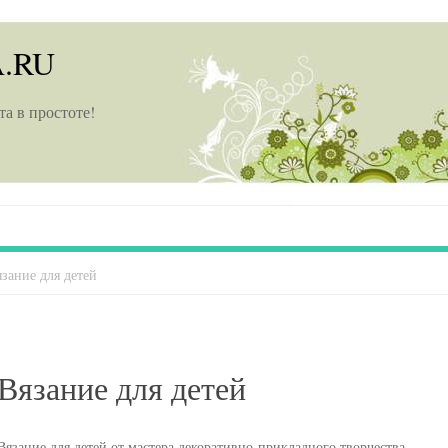
A.RU
та в простоте!
зание для детей
Вязание для детей
Вязание для детей от мастера декоративно-прикладного творчества,