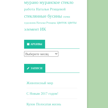
мурано
муранское стекло
работа Натальи Ртищевой
стеклянные бусины
схема
цветок
цветы
художник Наталья Ртищева
элемент ИК
АРХИВЫ
ЗАПИСИ
Живописный мир
С Новым 2017 годом!
Кулон Полосатая жизнь