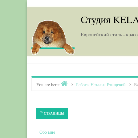
Skip to content
Студия KEL
Европейский стиль - красо
Home
You are here:
>
Работы Натальи Ртищевой
>
Вя
Primary Sidebar
СТРАНИЦЫ
Обо мне