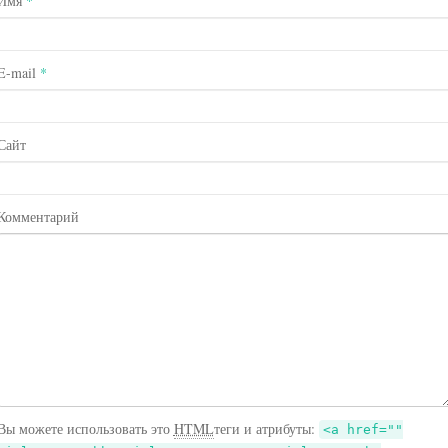
Имя
*
E-mail
*
Сайт
Комментарий
Вы можете использовать это
HTML
теги и атрибуты:
<a href=""