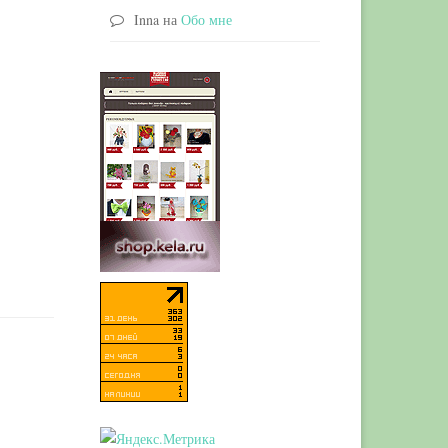
Inna
на
Обо мне