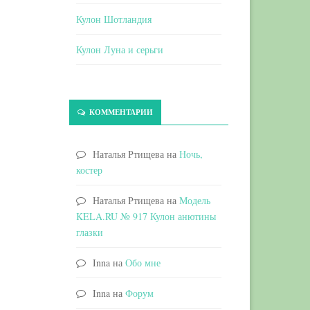
Кулон Шотландия
Кулон Луна и серьги
КОММЕНТАРИИ
Наталья Ртищева
на
Ночь,
костер
Наталья Ртищева
на
Модель
KELA.RU № 917 Кулон анютины
глазки
Inna
на
Обо мне
Inna
на
Форум