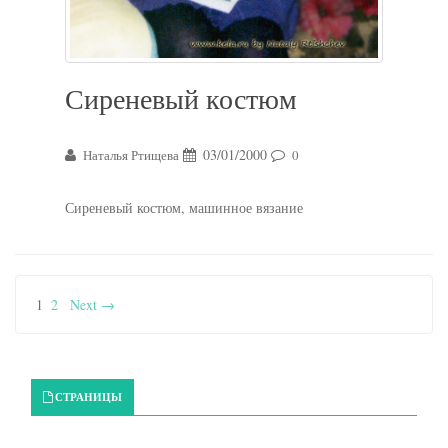
Сиреневый костюм
03/01/2000
Наталья Ртищева
0
Сиреневый костюм, машинное вязание
1
2
Next →
Primary Sidebar
СТРАНИЦЫ