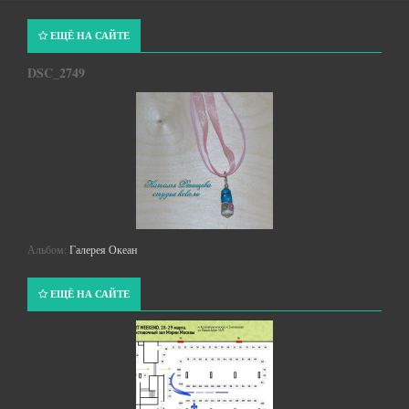
ЕЩЁ НА САЙТЕ
DSC_2749
Альбом:
Галерея Океан
ЕЩЁ НА САЙТЕ