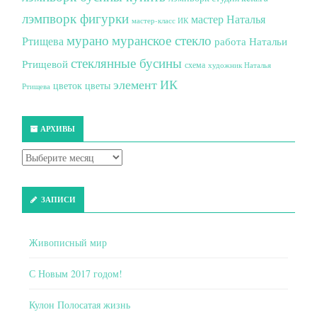
лэмпворк фигурки
мастер Наталья
мастер-класс ИК
мурано
муранское стекло
Ртищева
работа Натальи
стеклянные бусины
Ртищевой
схема
художник Наталья
элемент ИК
цветок
цветы
Ртищева
АРХИВЫ
ЗАПИСИ
Живописный мир
С Новым 2017 годом!
Кулон Полосатая жизнь