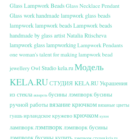
Glass Lampwork Beads
Glass Necklace Pendant
Glass work
handmade lampwork glass beads
lampwork
lampwork beads
Lampwork beads
handmade by glass artist Natalia Rtischeva
lampwork glass
lampworking
Lampwork Pendants
one woman's talent for making lampwork bead
Модель
Studio kela.ru
jewellery
Owl
KELA.RU
СТУДИЯ KELA.RU
Украшения
из стекла
бусины лэмпворк
бусины
акварель
вязание крючком
ручной работы
вязаные цветы
крючком
ирландское кружево
гуашь
кулон
лэмпворк
лампворк
лэмпворк бусины
лэмпворк бусины купить
лэмпворк студия kela.ru