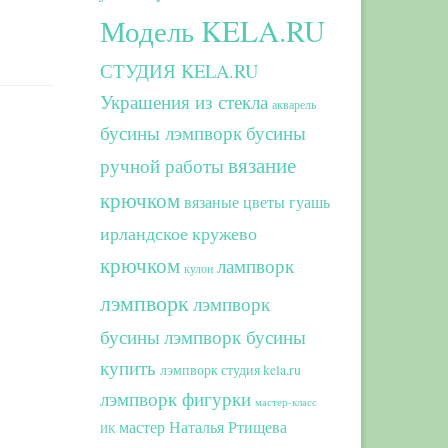
Модель KELA.RU
СТУДИЯ KELA.RU
Украшения из стекла
акварель
бусины лэмпворк
бусины
вязание
ручной работы
крючком
вязаные цветы
гуашь
ирландское кружево
крючком
лампворк
кулон
лэмпворк
лэмпворк
бусины
лэмпворк бусины
купить
лэмпворк студия kela.ru
лэмпворк фигурки
мастер-класс
мастер Наталья Ртищева
ИК