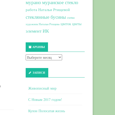
мурано
муранское стекло
работа Натальи Ртищевой
стеклянные бусины
схема
цветок
цветы
художник Наталья Ртищева
элемент ИК
АРХИВЫ
ЗАПИСИ
u
Живописный мир
С Новым 2017 годом!
Кулон Полосатая жизнь