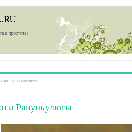
A.RU
та в простоте!
Маки и Ранункулюсы
и и Ранункулюсы