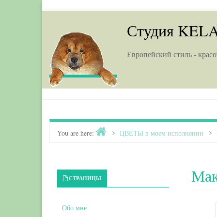
Skip to content
Студия KEL
Европейский стиль - красо
Home
You are here:
>
ЦВЕТЫ в моем исполнении
>
Мак
Primary Sidebar
СТРАНИЦЫ
Обо мне