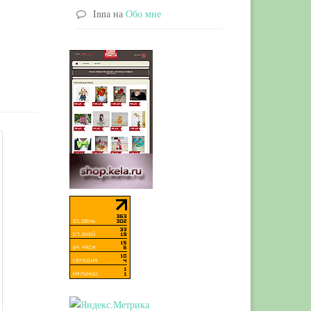
Inna
на
Обо мне