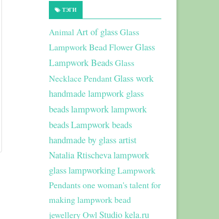
ТЭГИ
Art of glass
Glass
Animal
Glass
Lampwork Bead Flower
Lampwork Beads
Glass
Glass work
Necklace Pendant
handmade lampwork glass
beads
lampwork
lampwork
beads
Lampwork beads
handmade by glass artist
Natalia Rtischeva
lampwork
glass
lampworking
Lampwork
Pendants
one woman's talent for
making lampwork bead
Studio kela.ru
jewellery
Owl