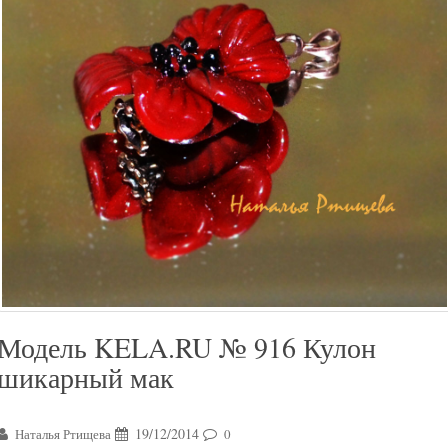
Модель KELA.RU № 916 Кулон
шикарный мак
19/12/2014
Наталья Ртищева
0