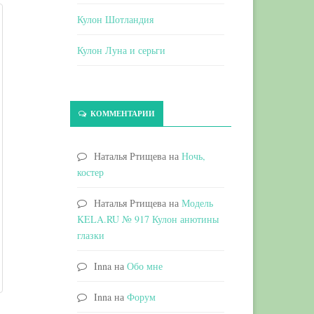
Кулон Шотландия
Кулон Луна и серьги
КОММЕНТАРИИ
Наталья Ртищева
на
Ночь,
костер
Наталья Ртищева
на
Модель
KELA.RU № 917 Кулон анютины
глазки
Inna
на
Обо мне
Inna
на
Форум