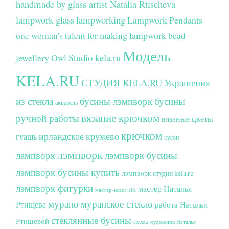
handmade by glass artist Natalia Rtischeva
lampwork glass
lampworking
Lampwork Pendants
one woman's talent for making lampwork bead
Модель
Studio kela.ru
jewellery
Owl
KELA.RU
СТУДИЯ KELA.RU
Украшения
из стекла
бусины лэмпворк
бусины
акварель
вязание крючком
ручной работы
вязаные цветы
крючком
ирландское кружево
гуашь
кулон
лэмпворк
лампворк
лэмпворк бусины
лэмпворк бусины купить
лэмпворк студия kela.ru
лэмпворк фигурки
мастер Наталья
мастер-класс ИК
мурано
муранское стекло
Ртищева
работа Натальи
стеклянные бусины
Ртищевой
схема
художник Наталья