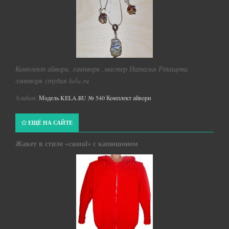
Комплект айвори, лэмпворк ,мастер Наталья Ртищева,
лэмпворк студия kela.ru
Альбом:
Модель KELA.RU № 540 Комплект айвори
ЕЩЁ НА САЙТЕ
Жакет в стиле «casual» с капюшоном