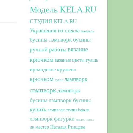
Модель KELA.RU
СТУДИЯ KELA.RU
Украшения из стекла
акварель
бусины лэмпворк
бусины
вязание
ручной работы
крючком
вязаные цветы
гуашь
ирландское кружево
крючком
лампворк
кулон
лэмпворк
лэмпворк
бусины
лэмпворк бусины
купить
лэмпворк студия kela.ru
лэмпворк фигурки
мастер-класс
мастер Наталья Ртищева
ИК