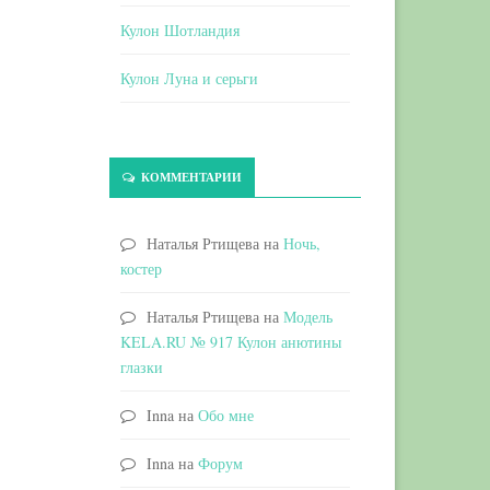
Кулон Шотландия
Кулон Луна и серьги
КОММЕНТАРИИ
Наталья Ртищева
на
Ночь,
костер
Наталья Ртищева
на
Модель
KELA.RU № 917 Кулон анютины
глазки
Inna
на
Обо мне
Inna
на
Форум