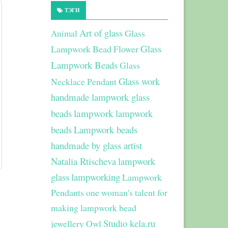
ТЭГИ
Art of glass
Glass
Animal
Glass
Lampwork Bead Flower
Lampwork Beads
Glass
Glass work
Necklace Pendant
handmade lampwork glass
beads
lampwork
lampwork
beads
Lampwork beads
handmade by glass artist
Natalia Rtischeva
lampwork
glass
lampworking
Lampwork
Pendants
one woman's talent for
making lampwork bead
Studio kela.ru
jewellery
Owl