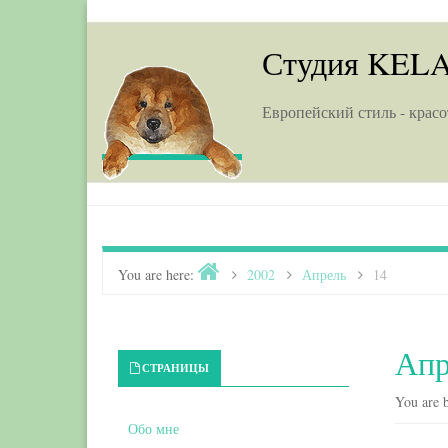
Skip to content
Студия KEL
Европейский стиль - красо
Home
You are here:
>
2002
>
Апрель
>
14
Апр
Primary Sidebar
СТРАНИЦЫ
You are b
Обо мне