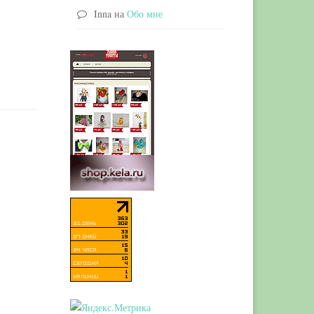
Inna
на
Обо мне