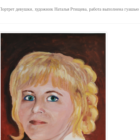
Портрет девушки, художник Наталья Ртищева, работа выполнена гуашью