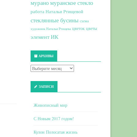
мурано
муранское стекло
работа Натальи Ртищевой
стеклянные бусины
схема
цветок
цветы
художник Наталья Ртищева
элемент ИК
АРХИВЫ
ЗАПИСИ
Живописный мир
С Новым 2017 годом!
Кулон Полосатая жизнь