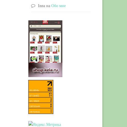
Inna
на
Обо мне