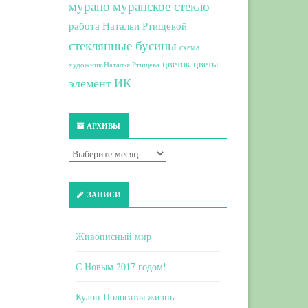
мурано
муранское стекло
работа Натальи Ртищевой
стеклянные бусины
схема
цветок
цветы
художник Наталья Ртищева
элемент ИК
АРХИВЫ
ЗАПИСИ
Живописный мир
С Новым 2017 годом!
Кулон Полосатая жизнь