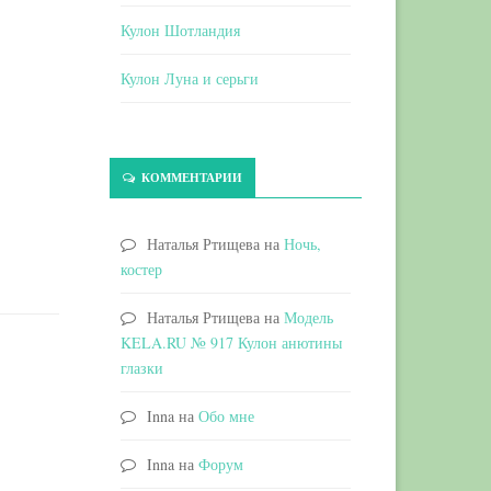
Кулон Шотландия
Кулон Луна и серьги
КОММЕНТАРИИ
Наталья Ртищева
на
Ночь,
костер
Наталья Ртищева
на
Модель
KELA.RU № 917 Кулон анютины
глазки
Inna
на
Обо мне
Inna
на
Форум