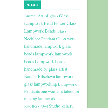
ТЭГИ
Art of glass
Glass
Animal
Glass
Lampwork Bead Flower
Lampwork Beads
Glass
Glass work
Necklace Pendant
handmade lampwork glass
beads
lampwork
lampwork
beads
Lampwork beads
handmade by glass artist
Natalia Rtischeva
lampwork
glass
lampworking
Lampwork
Pendants
one woman's talent for
making lampwork bead
Studio kela.ru
jewellery
Owl