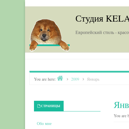
Skip to content
Студия KEL
Европейский стиль - красо
Home
You are here:
>
2009
>
Январь
Янв
Primary Sidebar
СТРАНИЦЫ
You are b
Обо мне