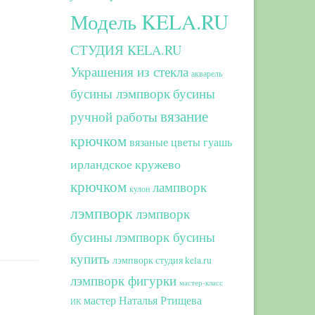
Модель KELA.RU
СТУДИЯ KELA.RU
Украшения из стекла
акварель
бусины лэмпворк
бусины
вязание
ручной работы
крючком
вязаные цветы
гуашь
ирландское кружево
крючком
лампворк
кулон
лэмпворк
лэмпворк
бусины
лэмпворк бусины
купить
лэмпворк студия kela.ru
лэмпворк фигурки
мастер-класс
мастер Наталья Ртищева
ИК