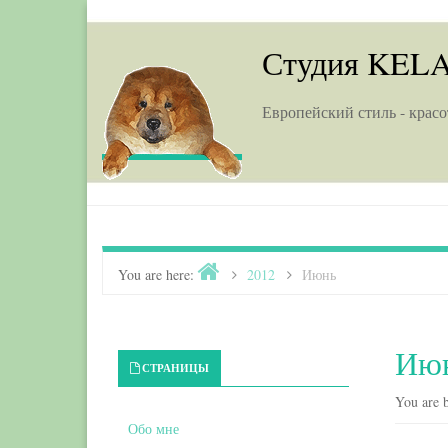
Skip to content
Студия KEL
Европейский стиль - красо
Home
You are here:
>
2012
>
Июнь
Июн
Primary Sidebar
СТРАНИЦЫ
You are b
Обо мне