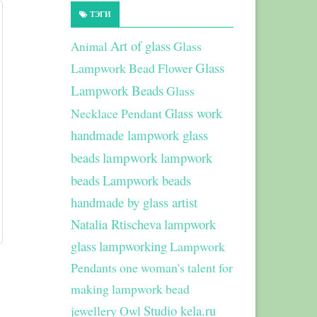
ТЭГИ
Art of glass
Glass
Animal
Glass
Lampwork Bead Flower
Lampwork Beads
Glass
Glass work
Necklace Pendant
handmade lampwork glass
beads
lampwork
lampwork
beads
Lampwork beads
handmade by glass artist
Natalia Rtischeva
lampwork
glass
lampworking
Lampwork
Pendants
one woman's talent for
making lampwork bead
Studio kela.ru
jewellery
Owl