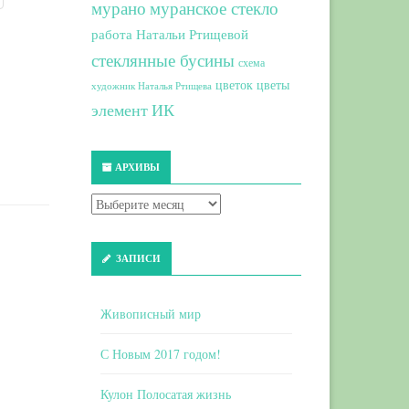
мурано
муранское стекло
работа Натальи Ртищевой
стеклянные бусины
схема
цветок
цветы
художник Наталья Ртищева
элемент ИК
АРХИВЫ
ЗАПИСИ
Живописный мир
С Новым 2017 годом!
Кулон Полосатая жизнь