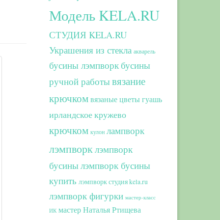
Модель KELA.RU
СТУДИЯ KELA.RU
Украшения из стекла
акварель
бусины лэмпворк
бусины
вязание
ручной работы
крючком
вязаные цветы
гуашь
ирландское кружево
крючком
лампворк
кулон
лэмпворк
лэмпворк
бусины
лэмпворк бусины
купить
лэмпворк студия kela.ru
лэмпворк фигурки
мастер-класс
мастер Наталья Ртищева
ИК