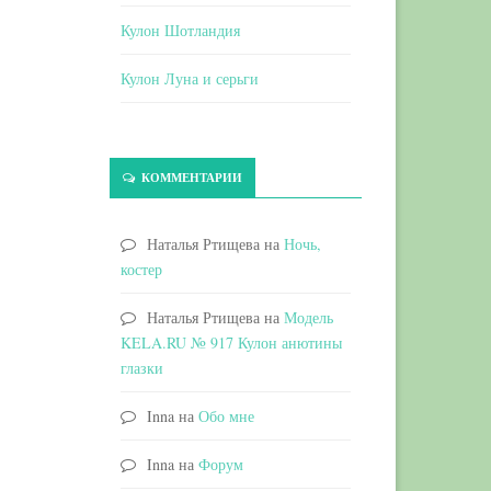
Кулон Шотландия
Кулон Луна и серьги
КОММЕНТАРИИ
Наталья Ртищева
на
Ночь,
костер
Наталья Ртищева
на
Модель
KELA.RU № 917 Кулон анютины
глазки
Inna
на
Обо мне
Inna
на
Форум