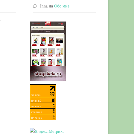
Inna
на
Обо мне