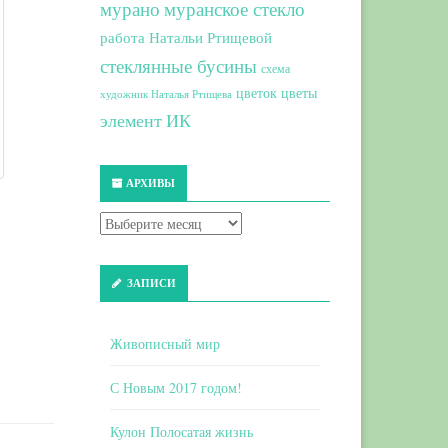
мурано
муранское стекло
работа Натальи Ртищевой
стеклянные бусины
схема
цветок
цветы
художник Наталья Ртищева
элемент ИК
АРХИВЫ
ЗАПИСИ
Живописный мир
С Новым 2017 годом!
Кулон Полосатая жизнь