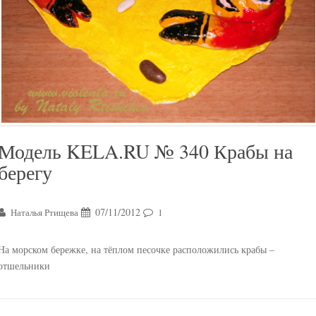
Модель KELA.RU № 340 Крабы на
берегу
07/11/2012
Наталья Ртищева
1
На морском бережке, на тёплом песочке расположились крабы –
отшельники