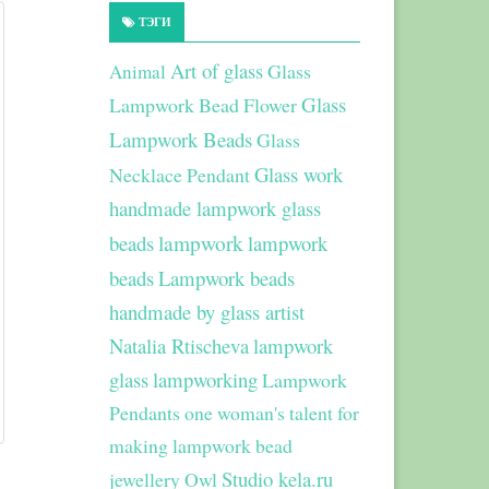
ТЭГИ
Art of glass
Glass
Animal
Glass
Lampwork Bead Flower
Lampwork Beads
Glass
Glass work
Necklace Pendant
handmade lampwork glass
beads
lampwork
lampwork
beads
Lampwork beads
handmade by glass artist
Natalia Rtischeva
lampwork
glass
lampworking
Lampwork
Pendants
one woman's talent for
making lampwork bead
Studio kela.ru
jewellery
Owl