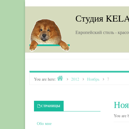
Skip to content
Студия KEL
Европейский стиль - красо
Home
You are here:
>
2012
>
Ноябрь
>
7
Ноя
Primary Sidebar
СТРАНИЦЫ
You are b
Обо мне