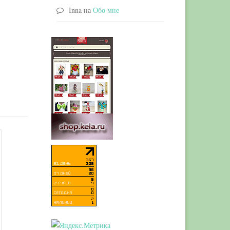
Inna
на
Обо мне