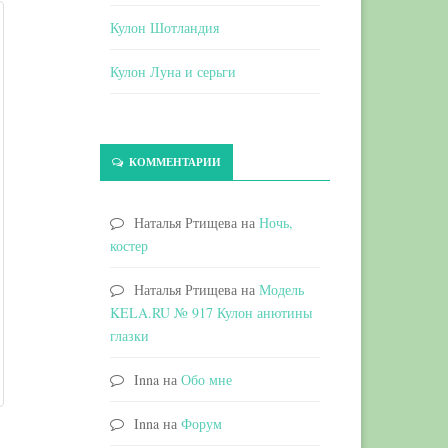
Кулон Шотландия
Кулон Луна и серьги
КОММЕНТАРИИ
Наталья Ртищева
на
Ночь,
костер
Наталья Ртищева
на
Модель
KELA.RU № 917 Кулон анютины
глазки
Inna
на
Обо мне
Inna
на
Форум