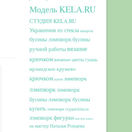
Модель KELA.RU
СТУДИЯ KELA.RU
Украшения из стекла
акварель
бусины лэмпворк
бусины
вязание
ручной работы
крючком
вязаные цветы
гуашь
ирландское кружево
крючком
лампворк
кулон
лэмпворк
лэмпворк
бусины
лэмпворк бусины
купить
лэмпворк студия kela.ru
лэмпворк фигурки
мастер-класс
мастер Наталья Ртищева
ИК