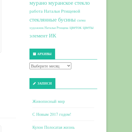
мурано
муранское стекло
работа Натальи Ртищевой
стеклянные бусины
схема
цветок
цветы
художник Наталья Ртищева
элемент ИК
АРХИВЫ
ЗАПИСИ
Живописный мир
С Новым 2017 годом!
Кулон Полосатая жизнь