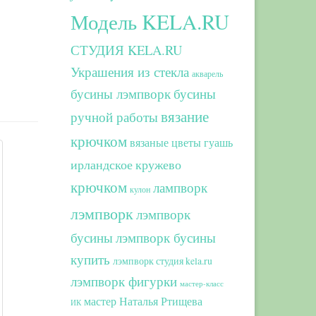
Модель KELA.RU
СТУДИЯ KELA.RU
Украшения из стекла
акварель
бусины лэмпворк
бусины
вязание
ручной работы
крючком
вязаные цветы
гуашь
ирландское кружево
крючком
лампворк
кулон
лэмпворк
лэмпворк
бусины
лэмпворк бусины
купить
лэмпворк студия kela.ru
лэмпворк фигурки
мастер-класс
мастер Наталья Ртищева
ИК