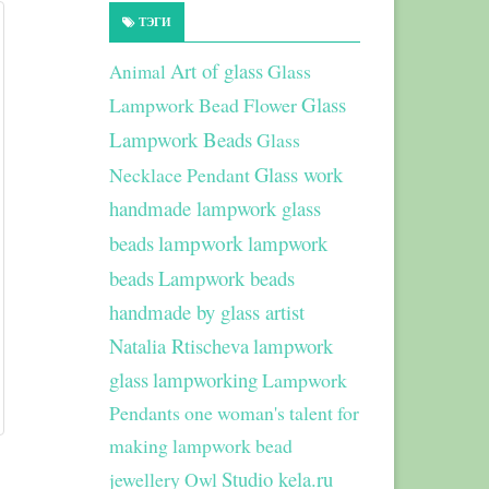
ТЭГИ
Art of glass
Glass
Animal
Glass
Lampwork Bead Flower
Lampwork Beads
Glass
Glass work
Necklace Pendant
handmade lampwork glass
beads
lampwork
lampwork
beads
Lampwork beads
handmade by glass artist
Natalia Rtischeva
lampwork
glass
lampworking
Lampwork
Pendants
one woman's talent for
making lampwork bead
Studio kela.ru
jewellery
Owl