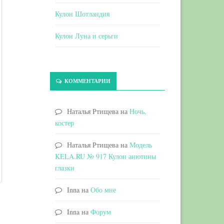
Кулон Шотландия
Кулон Луна и серьги
КОММЕНТАРИИ
Наталья Ртищева
на
Ночь,
костер
Наталья Ртищева
на
Модель
KELA.RU № 917 Кулон анютины
глазки
Inna
на
Обо мне
Inna
на
Форум