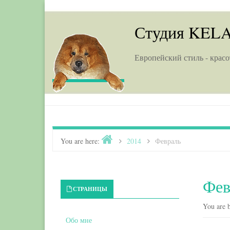
Skip to content
Студия KEL
Европейский стиль - красо
Home
You are here:
>
2014
>
Февраль
Фев
Primary Sidebar
СТРАНИЦЫ
You are b
Обо мне