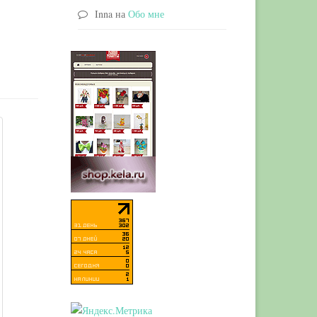
Inna
на
Обо мне