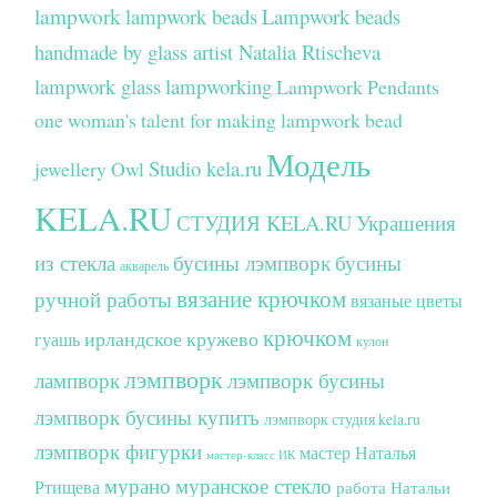
lampwork
lampwork beads
Lampwork beads
handmade by glass artist Natalia Rtischeva
lampwork glass
lampworking
Lampwork Pendants
one woman's talent for making lampwork bead
Модель
Studio kela.ru
jewellery
Owl
KELA.RU
СТУДИЯ KELA.RU
Украшения
из стекла
бусины лэмпворк
бусины
акварель
вязание крючком
ручной работы
вязаные цветы
крючком
ирландское кружево
гуашь
кулон
лэмпворк
лампворк
лэмпворк бусины
лэмпворк бусины купить
лэмпворк студия kela.ru
лэмпворк фигурки
мастер Наталья
мастер-класс ИК
мурано
муранское стекло
Ртищева
работа Натальи