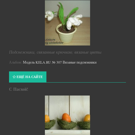
Подснежники, связанные крючком; вязаные цветы
Альбом:
Модель KELA.RU № 307 Вязаные подснежники
ЕЩЁ НА САЙТЕ
С Пасхой!