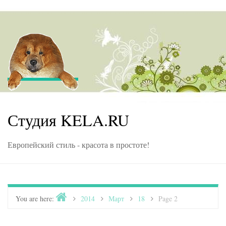
Skip to content
Студия KELA.RU
Европейский стиль - красота в простоте!
Home
You are here:
>
2014
>
Март
>
18
>
Page 2