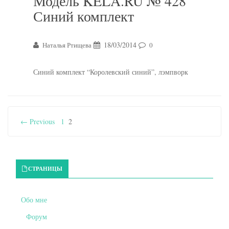
Модель KELA.RU № 428
Синий комплект
18/03/2014
Наталья Ртищева
0
Синий комплект “Королевский синий”, лэмпворк
← Previous
1
2
Primary Sidebar
СТРАНИЦЫ
Обо мне
Форум