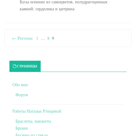
Бусы осенние из самоцветов, полудрагоценных
камней: сердолика и цитрина
← Previous
1
…
8
9
Primary Sidebar
СТРАНИЦЫ
Обо мне
Форум
Работы Натальи Ртищевой
Браслеты, манжеты
Броши
Бусины из стекла