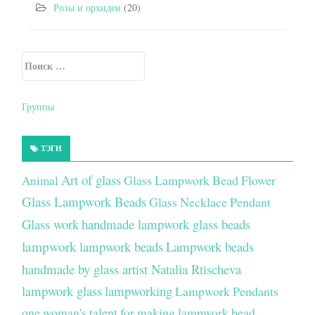
Розы и орхидеи
(20)
Искать:
Secondary Sidebar
Группы
ТЭГИ
Art of glass
Glass Lampwork Bead Flower
Animal
Glass Lampwork Beads
Glass Necklace Pendant
Glass work
handmade lampwork glass beads
lampwork
lampwork beads
Lampwork beads
handmade by glass artist Natalia Rtischeva
lampwork glass
lampworking
Lampwork Pendants
one woman's talent for making lampwork bead