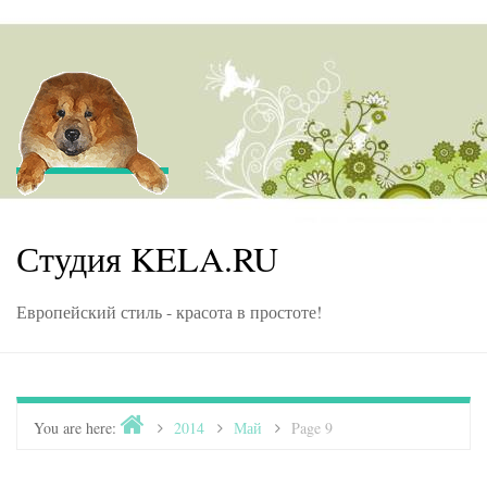
Skip to content
Студия KELA.RU
Европейский стиль - красота в простоте!
Home
You are here:
>
2014
>
Май
>
Page 9