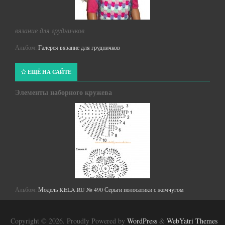
вязание для грудничков
Альбом:
Галерея вязание для грудничков
ЕЩЁ НА САЙТЕ
Элементы наборного кружева
Альбом:
Модель KELA.RU № 490 Серьги полосатики с жемчугом
Copyright © 2026. Proudly Powered by
WordPress
&
WebYatri Themes