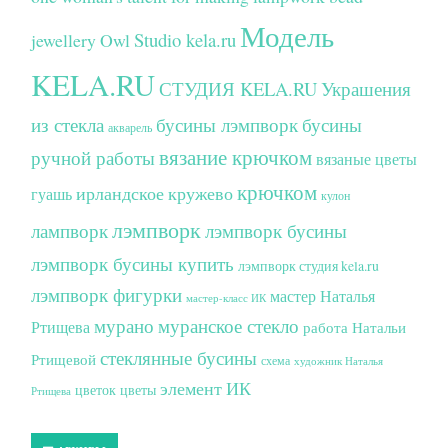
Модель
Studio kela.ru
jewellery
Owl
KELA.RU
СТУДИЯ KELA.RU
Украшения
из стекла
бусины лэмпворк
бусины
акварель
вязание крючком
ручной работы
вязаные цветы
крючком
ирландское кружево
гуашь
кулон
лэмпворк
лампворк
лэмпворк бусины
лэмпворк бусины купить
лэмпворк студия kela.ru
лэмпворк фигурки
мастер Наталья
мастер-класс ИК
мурано
муранское стекло
Ртищева
работа Натальи
стеклянные бусины
Ртищевой
схема
художник Наталья
элемент ИК
цветок
цветы
Ртищева