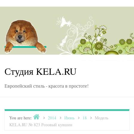
Skip to content
Студия KELA.RU
Европейский стиль - красота в простоте!
Home
You are here:
>
2014
>
Июнь
>
18
>
Модель
KELA.RU № 823 Розовый кувшин