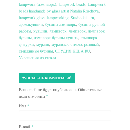
lampwork (лэмпворк)
,
lampwork beads
,
Lampwork
beads handmade by glass artist Natalia Rtischeva
,
lampwork glass
,
lampworking
,
Studio kela.ru
,
аромакувшин
,
бусины лэмпворк
,
бусины ручной
работы
,
кувшин
,
лампворк
,
лэмпворк
,
лэмпворк
бусины
,
лэмпворк бусины купить
,
лэмпворк
фигурки
,
мурано
,
муранское стекло
,
розовый
,
стеклянные бусины
,
СТУДИЯ KELA.RU
,
Украшения из стекла
ОСТАВИТЬ КОММЕНТАРИЙ
Ваш email не будет опубликован. Обязательные
поля отмечены
*
Имя
*
E-mail
*