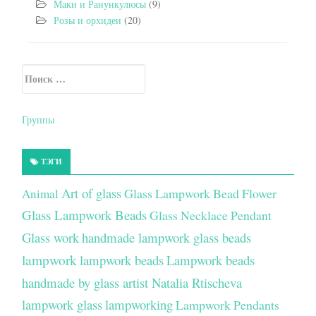
Маки и Ранункулюсы
(9)
Розы и орхидеи
(20)
Искать:
Secondary Sidebar
Группы
ТЭГИ
Art of glass
Glass Lampwork Bead Flower
Animal
Glass Lampwork Beads
Glass Necklace Pendant
Glass work
handmade lampwork glass beads
lampwork
lampwork beads
Lampwork beads
handmade by glass artist Natalia Rtischeva
lampwork glass
lampworking
Lampwork Pendants