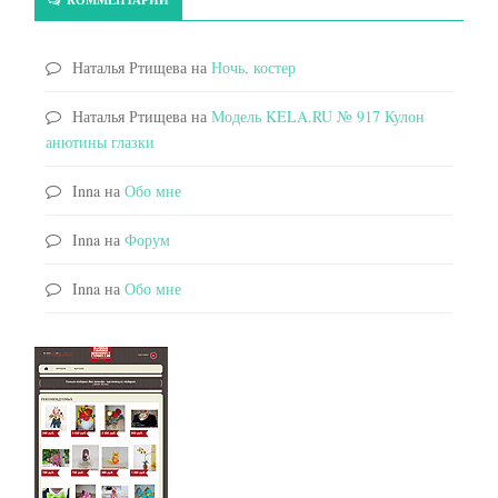
Наталья Ртищева
на
Ночь, костер
Наталья Ртищева
на
Модель KELA.RU № 917 Кулон
анютины глазки
Inna
на
Обо мне
Inna
на
Форум
Inna
на
Обо мне