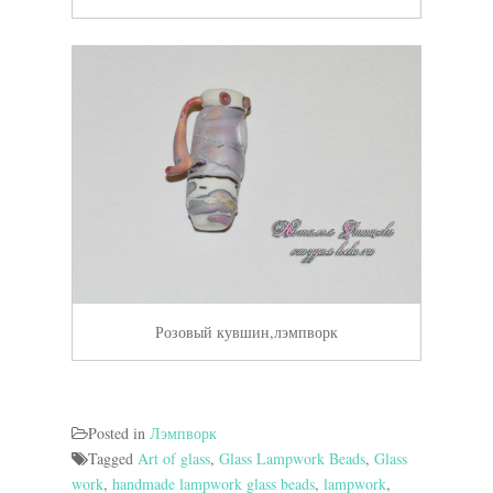
Розовый кувшин,лэмпворк
Posted in
Лэмпворк
Tagged
Art of glass
,
Glass Lampwork Beads
,
Glass
work
,
handmade lampwork glass beads
,
lampwork
,