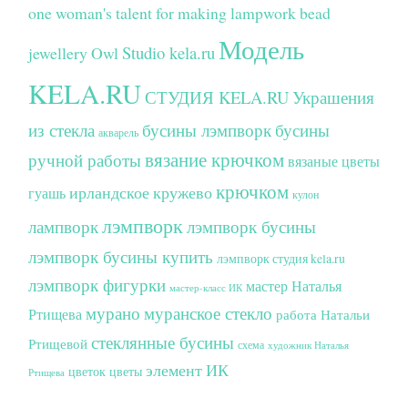
one woman's talent for making lampwork bead
Модель
Studio kela.ru
jewellery
Owl
KELA.RU
СТУДИЯ KELA.RU
Украшения
из стекла
бусины лэмпворк
бусины
акварель
вязание крючком
ручной работы
вязаные цветы
крючком
ирландское кружево
гуашь
кулон
лэмпворк
лампворк
лэмпворк бусины
лэмпворк бусины купить
лэмпворк студия kela.ru
лэмпворк фигурки
мастер Наталья
мастер-класс ИК
мурано
муранское стекло
Ртищева
работа Натальи
стеклянные бусины
Ртищевой
схема
художник Наталья
элемент ИК
цветок
цветы
Ртищева