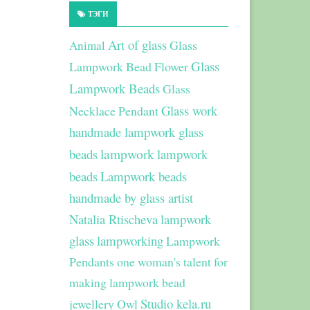
ТЭГИ
Art of glass
Glass
Animal
Glass
Lampwork Bead Flower
Lampwork Beads
Glass
Glass work
Necklace Pendant
handmade lampwork glass
beads
lampwork
lampwork
beads
Lampwork beads
handmade by glass artist
Natalia Rtischeva
lampwork
glass
lampworking
Lampwork
Pendants
one woman's talent for
making lampwork bead
Studio kela.ru
jewellery
Owl