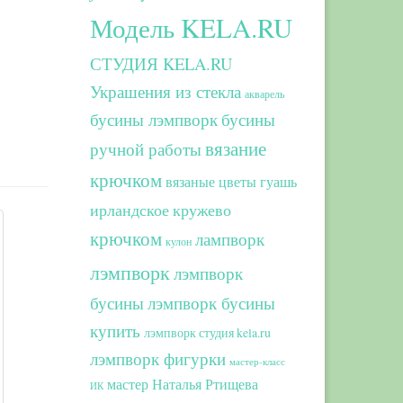
Модель KELA.RU
СТУДИЯ KELA.RU
Украшения из стекла
акварель
бусины лэмпворк
бусины
вязание
ручной работы
крючком
вязаные цветы
гуашь
ирландское кружево
крючком
лампворк
кулон
лэмпворк
лэмпворк
бусины
лэмпворк бусины
купить
лэмпворк студия kela.ru
лэмпворк фигурки
мастер-класс
мастер Наталья Ртищева
ИК