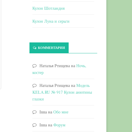
Кулон Шотландия
Кулон Луна и серьги
КОММЕНТАРИИ
Наталья Ртищева
на
Ночь,
костер
Наталья Ртищева
на
Модель
KELA.RU № 917 Кулон анютины
глазки
Inna
на
Обо мне
Inna
на
Форум