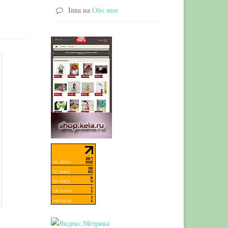
Inna
на
Обо мне