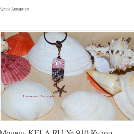
Кулон Аквариум
Модель KELA.RU № 910 Кулон