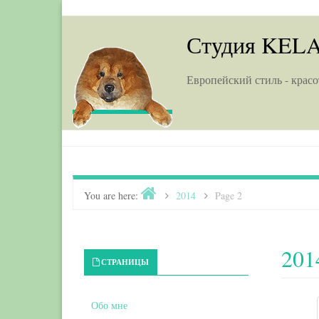
Skip to content
Студия KEL
Европейский стиль - красо
Home
You are here:
>
2014
>
Page 2
201
Primary Sidebar
СТРАНИЦЫ
Обо мне