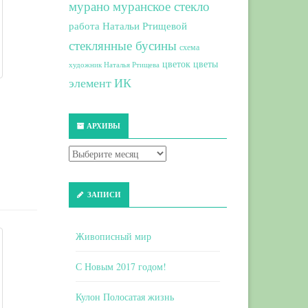
мурано
муранское стекло
работа Натальи Ртищевой
стеклянные бусины
схема
цветок
цветы
художник Наталья Ртищева
элемент ИК
АРХИВЫ
ЗАПИСИ
Живописный мир
С Новым 2017 годом!
Кулон Полосатая жизнь