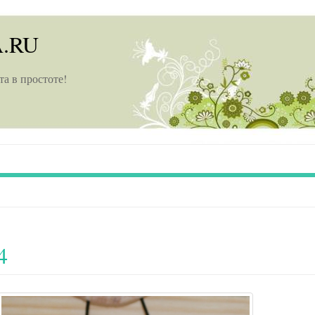
A.RU
та в простоте!
4