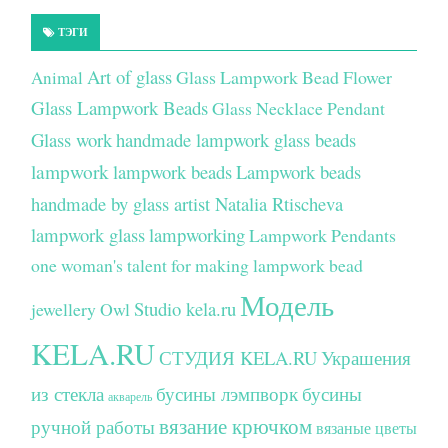
ТЭГИ
Art of glass
Glass Lampwork Bead Flower
Animal
Glass Lampwork Beads
Glass Necklace Pendant
Glass work
handmade lampwork glass beads
lampwork
lampwork beads
Lampwork beads
handmade by glass artist Natalia Rtischeva
lampwork glass
lampworking
Lampwork Pendants
one woman's talent for making lampwork bead
Модель
Studio kela.ru
jewellery
Owl
KELA.RU
СТУДИЯ KELA.RU
Украшения
из стекла
бусины лэмпворк
бусины
акварель
вязание крючком
ручной работы
вязаные цветы