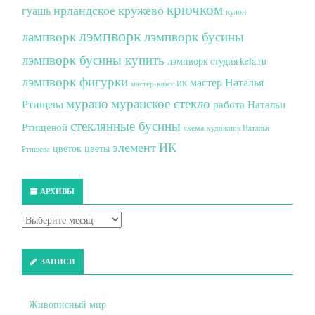
крючком
ирландское кружево
гуашь
кулон
лэмпворк
лампворк
лэмпворк бусины
лэмпворк бусины купить
лэмпворк студия kela.ru
лэмпворк фигурки
мастер Наталья
мастер-класс ИК
мурано
муранское стекло
Ртищева
работа Натальи
стеклянные бусины
Ртищевой
схема
художник Наталья
элемент ИК
цветок
цветы
Ртищева
АРХИВЫ
ЗАПИСИ
Живописный мир