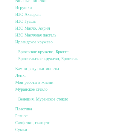
Вязаные пинетки
Игрушки
ИЗО Акварель
ИЗО Гуашь
ИЗО Масло, Акрил
ИЗО Масляная пастель
Ирландское кружево
Брюггское кружево, Брюгге
Брюссельское кружево, Брюссель
Камни ракушки монеты
Лепка
Мои работы в жизни
Муранское стекло
Венеция, Муранское стекло
Пластика
Разное
Салфетки, скатерти
Сумки