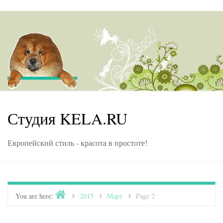
Skip to content
Студия KELA.RU
Европейский стиль - красота в простоте!
Home
You are here:
>
2015
>
Март
>
Page 2