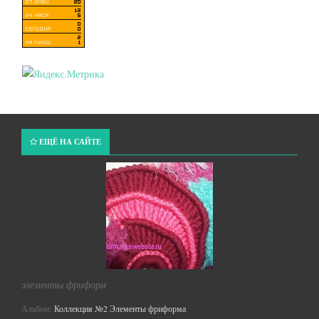
ЕЩЁ НА САЙТЕ
элементы фриформ
Альбом:
Коллекция №2 Элементы фриформа