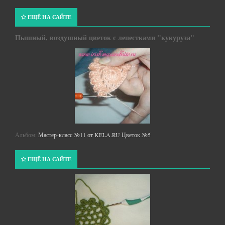
ЕЩЁ НА САЙТЕ
Пышный, воздушный цветок с лепестками "кукуруза"
Альбом:
Мастер-класс №11 от KELA.RU Цветок №5
ЕЩЁ НА САЙТЕ