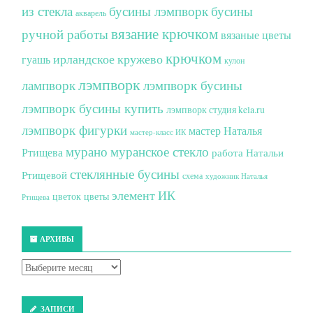
из стекла
бусины лэмпворк
бусины
акварель
вязание крючком
ручной работы
вязаные цветы
крючком
ирландское кружево
гуашь
кулон
лэмпворк
лампворк
лэмпворк бусины
лэмпворк бусины купить
лэмпворк студия kela.ru
лэмпворк фигурки
мастер Наталья
мастер-класс ИК
мурано
муранское стекло
Ртищева
работа Натальи
стеклянные бусины
Ртищевой
схема
художник Наталья
элемент ИК
цветок
цветы
Ртищева
АРХИВЫ
ЗАПИСИ