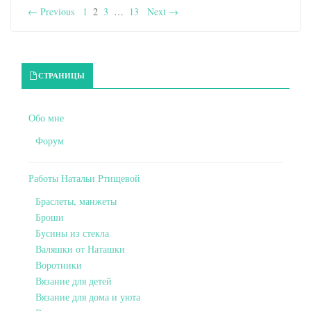
← Previous
1
2
3
…
13
Next →
Primary Sidebar
СТРАНИЦЫ
Обо мне
Форум
Работы Натальи Ртищевой
Браслеты, манжеты
Броши
Бусины из стекла
Валяшки от Наташки
Воротники
Вязание для детей
Вязание для дома и уюта