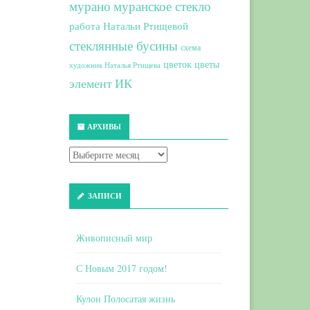
мурано
муранское стекло
работа Натальи Ртищевой
стеклянные бусины
схема
цветок
цветы
художник Наталья Ртищева
элемент ИК
АРХИВЫ
ЗАПИСИ
Живописный мир
С Новым 2017 годом!
Кулон Полосатая жизнь