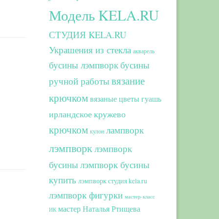
Модель KELA.RU
СТУДИЯ KELA.RU
Украшения из стекла
акварель
бусины лэмпворк
бусины
вязание
ручной работы
крючком
вязаные цветы
гуашь
ирландское кружево
крючком
лампворк
кулон
лэмпворк
лэмпворк
бусины
лэмпворк бусины
купить
лэмпворк студия kela.ru
лэмпворк фигурки
мастер-класс
мастер Наталья Ртищева
ИК