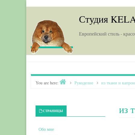
Skip to content
Студия KEL
Европейский стиль - красо
Home
You are here:
>
Рукоделие
>
из ткани и капрон
из 
Primary Sidebar
СТРАНИЦЫ
Обо мне