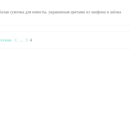
Белая сумочка для невесты, украшенная цветами из шифона и шёлка
evious
1
…
3
4