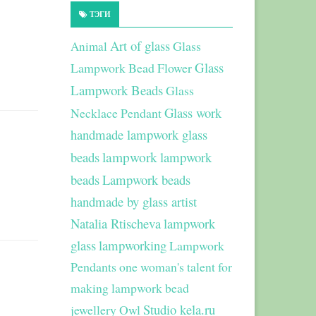
ТЭГИ
Art of glass
Glass
Animal
Glass
Lampwork Bead Flower
Lampwork Beads
Glass
Glass work
Necklace Pendant
handmade lampwork glass
beads
lampwork
lampwork
beads
Lampwork beads
handmade by glass artist
Natalia Rtischeva
lampwork
glass
lampworking
Lampwork
Pendants
one woman's talent for
making lampwork bead
Studio kela.ru
jewellery
Owl