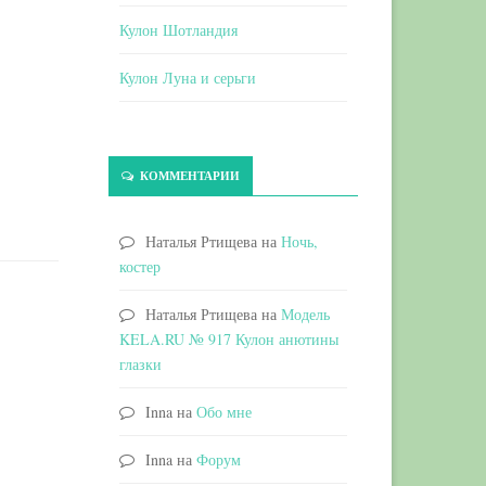
Кулон Шотландия
Кулон Луна и серьги
КОММЕНТАРИИ
Наталья Ртищева
на
Ночь,
костер
Наталья Ртищева
на
Модель
KELA.RU № 917 Кулон анютины
глазки
Inna
на
Обо мне
Inna
на
Форум