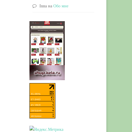
Inna
на
Обо мне