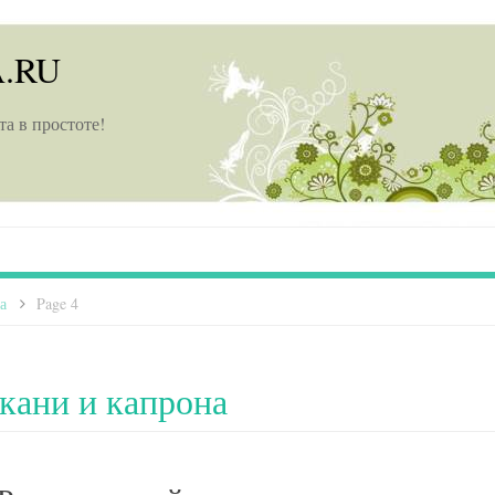
A.RU
та в простоте!
а
>
Page 4
ткани и капрона