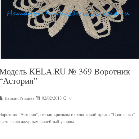
Модель KELA.RU № 369 Воротник
“Астория”
02/02/2013
Наталья Ртищева
0
Воротник “Астория”, связан крючком из хлопковой пряжи “Солнышко”
цвета экрю ажурным филейный узором