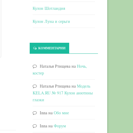
Кулон Шотландия
Кулон Луна и серьги
КОММЕНТАРИИ
Наталья Ртищева
на
Ночь,
костер
Наталья Ртищева
на
Модель
KELA.RU № 917 Кулон анютины
глазки
Inna
на
Обо мне
Inna
на
Форум