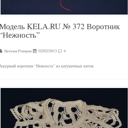
Модель KELA.RU № 372 Воротник
“Нежность”
02/02/2013
Наталья Ртищева
0
Ажурный воротник “Нежность” из катушечных ниток