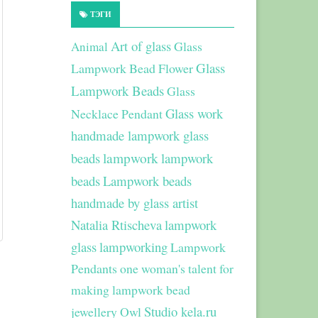
ТЭГИ
Art of glass
Glass
Animal
Glass
Lampwork Bead Flower
Lampwork Beads
Glass
Glass work
Necklace Pendant
handmade lampwork glass
beads
lampwork
lampwork
beads
Lampwork beads
handmade by glass artist
Natalia Rtischeva
lampwork
glass
lampworking
Lampwork
Pendants
one woman's talent for
making lampwork bead
Studio kela.ru
jewellery
Owl