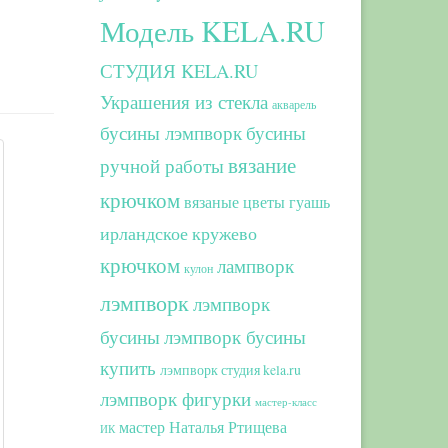
Модель KELA.RU
СТУДИЯ KELA.RU
Украшения из стекла
акварель
бусины лэмпворк
бусины
вязание
ручной работы
крючком
вязаные цветы
гуашь
ирландское кружево
крючком
лампворк
кулон
лэмпворк
лэмпворк
бусины
лэмпворк бусины
купить
лэмпворк студия kela.ru
лэмпворк фигурки
мастер-класс
мастер Наталья Ртищева
ИК