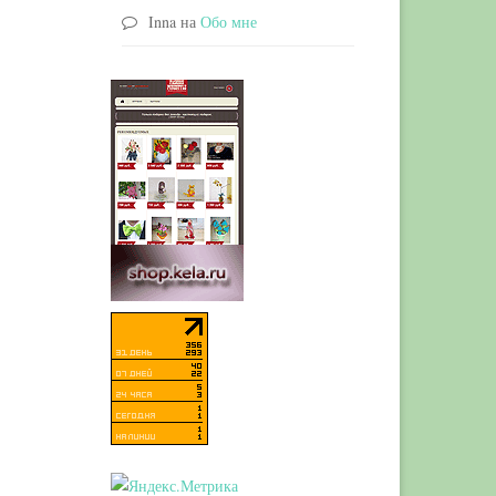
Inna
на
Обо мне