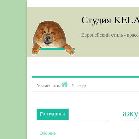
Skip to content
Студия KEL
Европейский стиль - красо
Home
You are here:
>
ажур
ажу
Primary Sidebar
СТРАНИЦЫ
Обо мне