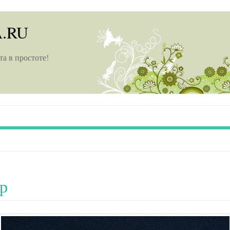
A.RU
та в простоте!
р