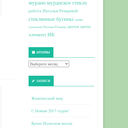
мурано
муранское стекло
работа Натальи Ртищевой
стеклянные бусины
схема
цветок
цветы
художник Наталья Ртищева
элемент ИК
АРХИВЫ
ЗАПИСИ
Живописный мир
С Новым 2017 годом!
Кулон Полосатая жизнь