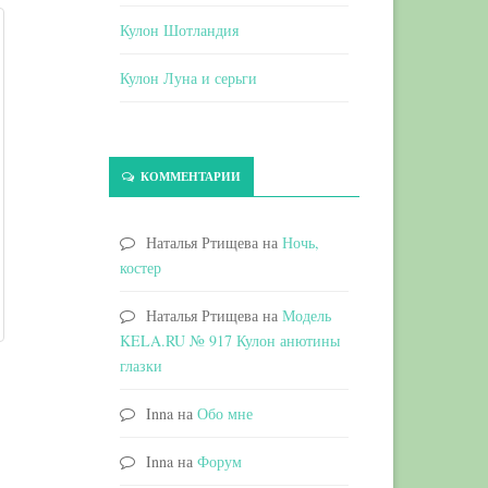
Кулон Шотландия
Кулон Луна и серьги
КОММЕНТАРИИ
Наталья Ртищева
на
Ночь,
костер
Наталья Ртищева
на
Модель
KELA.RU № 917 Кулон анютины
глазки
Inna
на
Обо мне
Inna
на
Форум