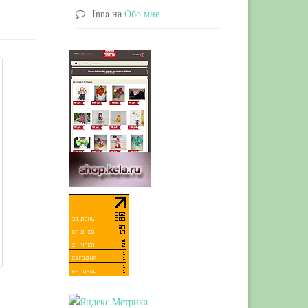
Inna
на
Обо мне