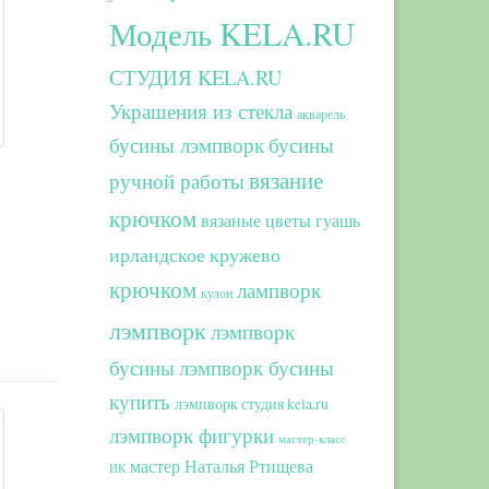
Модель KELA.RU
СТУДИЯ KELA.RU
Украшения из стекла
акварель
бусины лэмпворк
бусины
вязание
ручной работы
крючком
вязаные цветы
гуашь
ирландское кружево
крючком
лампворк
кулон
лэмпворк
лэмпворк
бусины
лэмпворк бусины
купить
лэмпворк студия kela.ru
лэмпворк фигурки
мастер-класс
мастер Наталья Ртищева
ИК