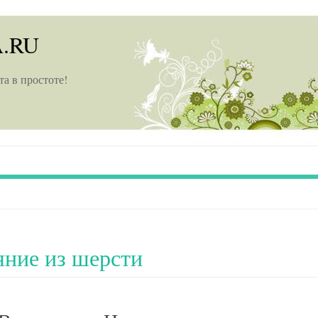
A.RU
та в простоте!
яние из шерсти