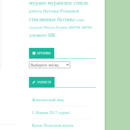
мурано
муранское стекло
работа Натальи Ртищевой
стеклянные бусины
схема
цветок
цветы
художник Наталья Ртищева
элемент ИК
АРХИВЫ
ЗАПИСИ
Живописный мир
С Новым 2017 годом!
Кулон Полосатая жизнь