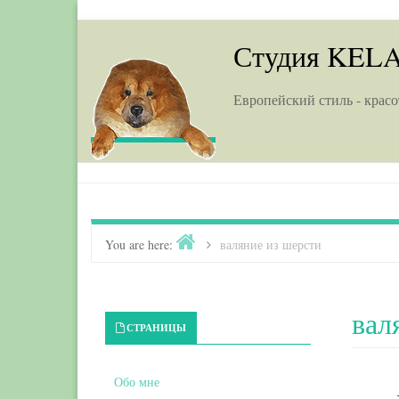
Skip to content
Студия KEL
Европейский стиль - красо
Home
You are here:
>
валяние из шерсти
вал
Primary Sidebar
СТРАНИЦЫ
Обо мне