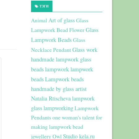
ТЭГИ
Art of glass
Glass
Animal
Glass
Lampwork Bead Flower
Lampwork Beads
Glass
Glass work
Necklace Pendant
handmade lampwork glass
beads
lampwork
lampwork
beads
Lampwork beads
handmade by glass artist
Natalia Rtischeva
lampwork
glass
lampworking
Lampwork
Pendants
one woman's talent for
making lampwork bead
Studio kela.ru
jewellery
Owl