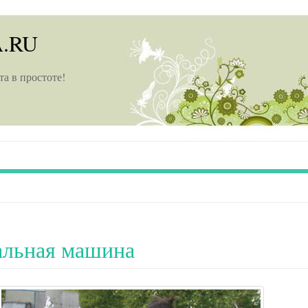
A.RU
та в простоте!
альная машина