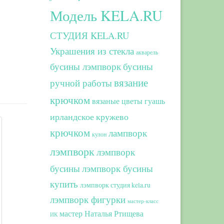
Модель KELA.RU
СТУДИЯ KELA.RU
Украшения из стекла
акварель
бусины лэмпворк
бусины
вязание
ручной работы
крючком
вязаные цветы
гуашь
ирландское кружево
крючком
лампворк
кулон
лэмпворк
лэмпворк
бусины
лэмпворк бусины
купить
лэмпворк студия kela.ru
лэмпворк фигурки
мастер-класс
мастер Наталья Ртищева
ИК