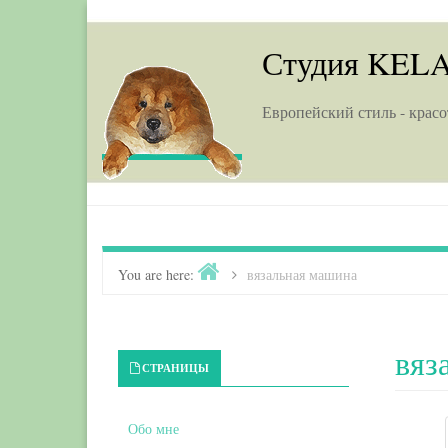
Skip to content
Студия KEL
Европейский стиль - красо
Home
You are here:
>
вязальная машина
вяз
Primary Sidebar
СТРАНИЦЫ
Обо мне