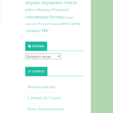
мурано
муранское стекло
работа Натальи Ртищевой
стеклянные бусины
схема
цветок
цветы
художник Наталья Ртищева
элемент ИК
АРХИВЫ
ЗАПИСИ
Живописный мир
С Новым 2017 годом!
Кулон Полосатая жизнь