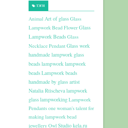
ТЭГИ
Art of glass
Glass
Animal
Glass
Lampwork Bead Flower
Lampwork Beads
Glass
Glass work
Necklace Pendant
handmade lampwork glass
beads
lampwork
lampwork
beads
Lampwork beads
handmade by glass artist
Natalia Rtischeva
lampwork
glass
lampworking
Lampwork
Pendants
one woman's talent for
making lampwork bead
Studio kela.ru
jewellery
Owl