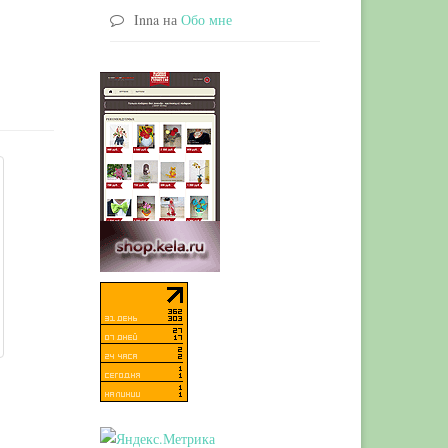
Inna
на
Обо мне