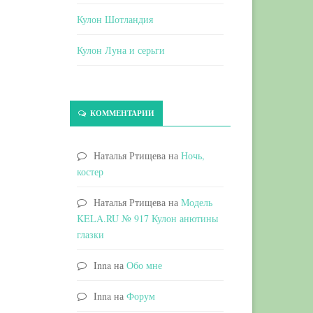
Кулон Шотландия
Кулон Луна и серьги
КОММЕНТАРИИ
Наталья Ртищева
на
Ночь,
костер
Наталья Ртищева
на
Модель
KELA.RU № 917 Кулон анютины
глазки
Inna
на
Обо мне
Inna
на
Форум