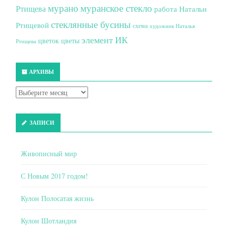
мурано
муранское стекло
Ртищева
работа Натальи
стеклянные бусины
Ртищевой
схема
художник Наталья
элемент ИК
цветок
цветы
Ртищева
АРХИВЫ
ЗАПИСИ
Живописный мир
С Новым 2017 годом!
Кулон Полосатая жизнь
Кулон Шотландия