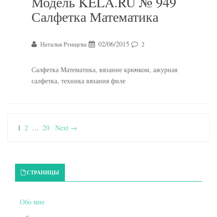
Модель KELA.RU № 949
Салфетка Математика
02/06/2015
Наталья Ртищева
2
Салфетка Математика, вязание крючком, ажурная
салфетка, техника вязания филе
1
2
…
20
Next →
Primary Sidebar
СТРАНИЦЫ
Обо мне