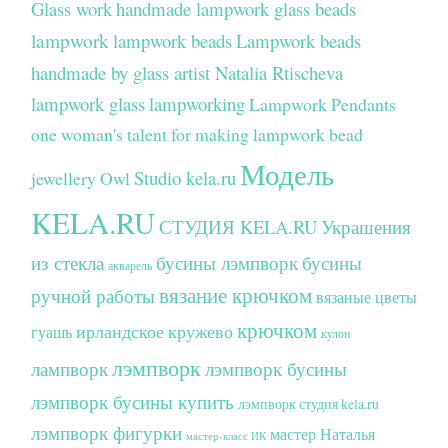
Glass work
handmade lampwork glass beads
lampwork
lampwork beads
Lampwork beads
handmade by glass artist Natalia Rtischeva
lampwork glass
lampworking
Lampwork Pendants
one woman's talent for making lampwork bead
Модель
Studio kela.ru
jewellery
Owl
KELA.RU
СТУДИЯ KELA.RU
Украшения
из стекла
бусины лэмпворк
бусины
акварель
вязание крючком
ручной работы
вязаные цветы
крючком
ирландское кружево
гуашь
кулон
лэмпворк
лампворк
лэмпворк бусины
лэмпворк бусины купить
лэмпворк студия kela.ru
лэмпворк фигурки
мастер Наталья
мастер-класс ИК