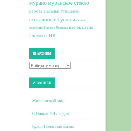
мурано
муранское стекло
работа Натальи Ртищевой
стеклянные бусины
схема
цветок
цветы
художник Наталья Ртищева
элемент ИК
АРХИВЫ
ЗАПИСИ
Живописный мир
С Новым 2017 годом!
Кулон Полосатая жизнь