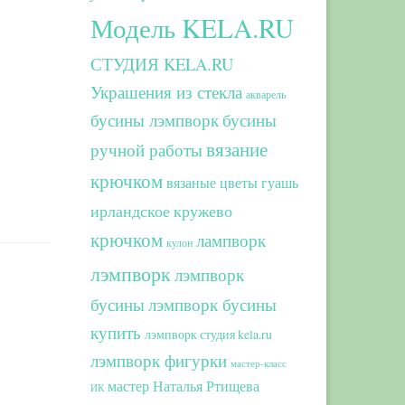
Модель KELA.RU
СТУДИЯ KELA.RU
Украшения из стекла
акварель
бусины лэмпворк
бусины
вязание
ручной работы
крючком
вязаные цветы
гуашь
ирландское кружево
крючком
лампворк
кулон
лэмпворк
лэмпворк
бусины
лэмпворк бусины
купить
лэмпворк студия kela.ru
лэмпворк фигурки
мастер-класс
мастер Наталья Ртищева
ИК