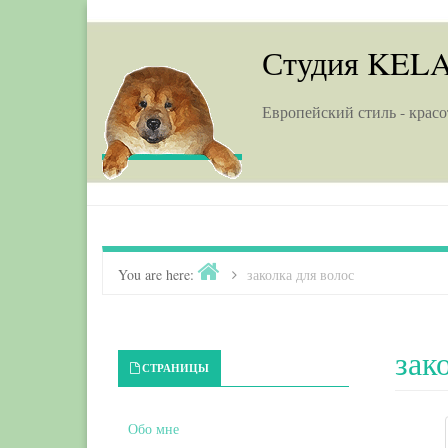
Skip to content
Студия KEL
Европейский стиль - красо
Home
You are here:
>
заколка для волос
зак
Primary Sidebar
СТРАНИЦЫ
Обо мне