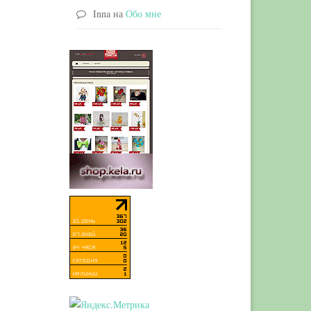
Inna
на
Обо мне