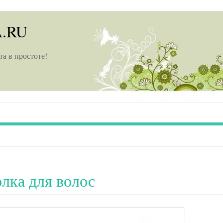
A.RU
та в простоте!
олка для волос