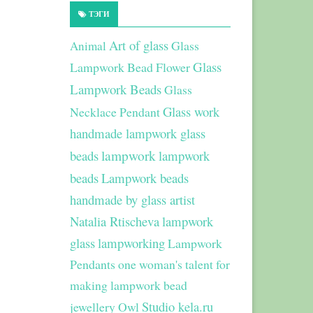
ТЭГИ
Art of glass
Glass
Animal
Glass
Lampwork Bead Flower
Lampwork Beads
Glass
Glass work
Necklace Pendant
handmade lampwork glass
beads
lampwork
lampwork
beads
Lampwork beads
handmade by glass artist
Natalia Rtischeva
lampwork
glass
lampworking
Lampwork
Pendants
one woman's talent for
making lampwork bead
Studio kela.ru
jewellery
Owl