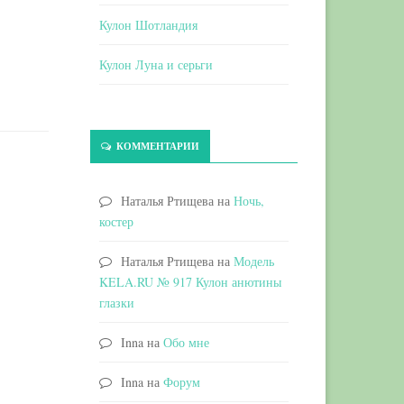
Кулон Шотландия
Кулон Луна и серьги
КОММЕНТАРИИ
Наталья Ртищева
на
Ночь,
костер
Наталья Ртищева
на
Модель
KELA.RU № 917 Кулон анютины
глазки
Inna
на
Обо мне
Inna
на
Форум