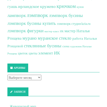
крючком
ирландское кружево
гуашь
кулон
лэмпворк
лампворк
лэмпворк бусины
лэмпворк бусины купить
лэмпворк студия kela.ru
лэмпворк фигурки
мастер Наталья
мастер-класс ИК
мурано
муранское стекло
Ртищева
работа Натальи
стеклянные бусины
Ртищевой
схема
художник Наталья
элемент ИК
цветок
цветы
Ртищева
АРХИВЫ
ЗАПИСИ
Живописный мир