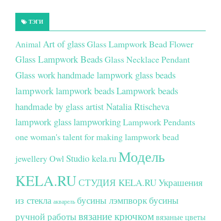
ТЭГИ
Art of glass
Glass Lampwork Bead Flower
Animal
Glass Lampwork Beads
Glass Necklace Pendant
Glass work
handmade lampwork glass beads
lampwork
lampwork beads
Lampwork beads
handmade by glass artist Natalia Rtischeva
lampwork glass
lampworking
Lampwork Pendants
one woman's talent for making lampwork bead
Модель
Studio kela.ru
jewellery
Owl
KELA.RU
СТУДИЯ KELA.RU
Украшения
из стекла
бусины лэмпворк
бусины
акварель
вязание крючком
ручной работы
вязаные цветы