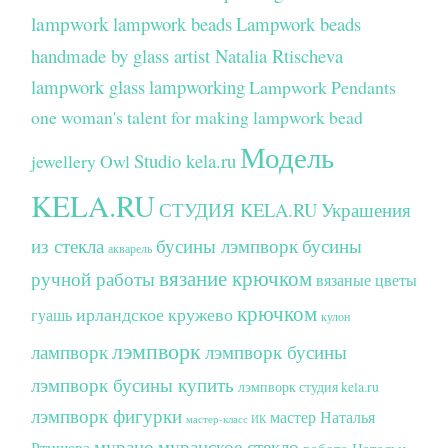
lampwork
lampwork beads
Lampwork beads
handmade by glass artist Natalia Rtischeva
lampwork glass
lampworking
Lampwork Pendants
one woman's talent for making lampwork bead
Модель
Studio kela.ru
jewellery
Owl
KELA.RU
СТУДИЯ KELA.RU
Украшения
из стекла
бусины лэмпворк
бусины
акварель
вязание крючком
ручной работы
вязаные цветы
крючком
ирландское кружево
гуашь
кулон
лэмпворк
лампворк
лэмпворк бусины
лэмпворк бусины купить
лэмпворк студия kela.ru
лэмпворк фигурки
мастер Наталья
мастер-класс ИК
мурано
муранское стекло
Ртищева
работа Натальи