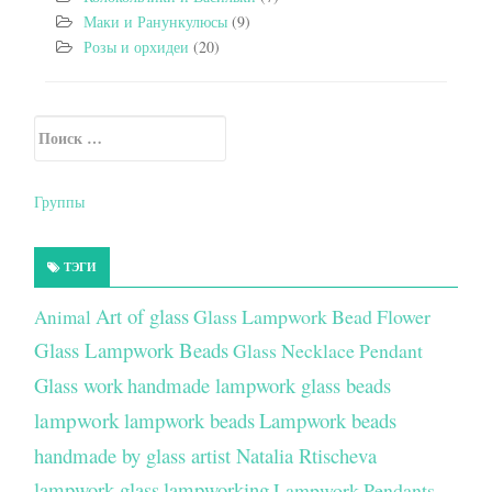
Маки и Ранункулюсы
(9)
Розы и орхидеи
(20)
Искать:
Secondary Sidebar
Группы
ТЭГИ
Art of glass
Glass Lampwork Bead Flower
Animal
Glass Lampwork Beads
Glass Necklace Pendant
Glass work
handmade lampwork glass beads
lampwork
lampwork beads
Lampwork beads
handmade by glass artist Natalia Rtischeva
lampwork glass
lampworking
Lampwork Pendants