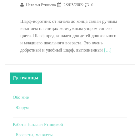
28/03/2009
Наталья Ртищева
0
Шарф-воротник от начала до конца связан ручным
вязанием на спицах жемчужным узором синего
цвета. Шарф предназначен для детей дошкольного
и младшего школьного возраста. Это очень
добротный и удобный шарф, выполненный
[…]
Primary Sidebar
СТРАНИЦЫ
Обо мне
Форум
Работы Натальи Ртищевой
Браслеты, манжеты