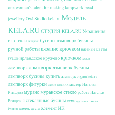
one woman's talent for making lampwork bead
Модель
Studio kela.ru
jewellery
Owl
KELA.RU
СТУДИЯ KELA.RU
Украшения
из стекла
бусины лэмпворк
бусины
акварель
вязание крючком
ручной работы
вязаные цветы
крючком
ирландское кружево
гуашь
кулон
лэмпворк
лампворк
лэмпворк бусины
лэмпворк бусины купить
лэмпворк студия kela.ru
лэмпворк фигурки
мастер Наталья
мастер-класс ИК
мурано
муранское стекло
Ртищева
работа Натальи
стеклянные бусины
Ртищевой
схема
художник Наталья
элемент ИК
цветок
цветы
Ртищева