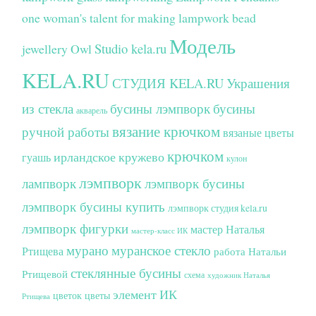
one woman's talent for making lampwork bead
Модель
Studio kela.ru
jewellery
Owl
KELA.RU
СТУДИЯ KELA.RU
Украшения
из стекла
бусины лэмпворк
бусины
акварель
вязание крючком
ручной работы
вязаные цветы
крючком
ирландское кружево
гуашь
кулон
лэмпворк
лампворк
лэмпворк бусины
лэмпворк бусины купить
лэмпворк студия kela.ru
лэмпворк фигурки
мастер Наталья
мастер-класс ИК
мурано
муранское стекло
Ртищева
работа Натальи
стеклянные бусины
Ртищевой
схема
художник Наталья
элемент ИК
цветок
цветы
Ртищева