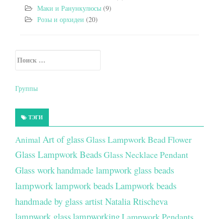
Маки и Ранункулюсы
(9)
Розы и орхидеи
(20)
Искать:
Secondary Sidebar
Группы
ТЭГИ
Art of glass
Glass Lampwork Bead Flower
Animal
Glass Lampwork Beads
Glass Necklace Pendant
Glass work
handmade lampwork glass beads
lampwork
lampwork beads
Lampwork beads
handmade by glass artist Natalia Rtischeva
lampwork glass
lampworking
Lampwork Pendants