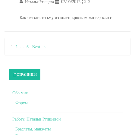
02/05/2012
Наталья Ртищева
2
Как связать тесьму из колец крючком мастер-класс
1
2
…
6
Next →
Primary Sidebar
СТРАНИЦЫ
Обо мне
Форум
Работы Натальи Ртищевой
Браслеты, манжеты