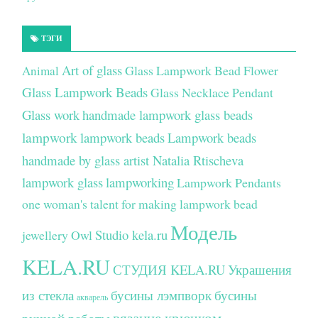
ТЭГИ
Art of glass
Glass Lampwork Bead Flower
Animal
Glass Lampwork Beads
Glass Necklace Pendant
Glass work
handmade lampwork glass beads
lampwork
lampwork beads
Lampwork beads
handmade by glass artist Natalia Rtischeva
lampwork glass
lampworking
Lampwork Pendants
one woman's talent for making lampwork bead
Модель
Studio kela.ru
jewellery
Owl
KELA.RU
СТУДИЯ KELA.RU
Украшения
из стекла
бусины лэмпворк
бусины
акварель