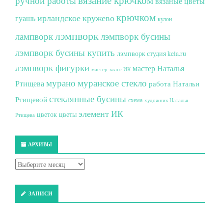
вязание крючком
ручной работы
вязаные цветы
крючком
ирландское кружево
гуашь
кулон
лэмпворк
лампворк
лэмпворк бусины
лэмпворк бусины купить
лэмпворк студия kela.ru
лэмпворк фигурки
мастер Наталья
мастер-класс ИК
мурано
муранское стекло
Ртищева
работа Натальи
стеклянные бусины
Ртищевой
схема
художник Наталья
элемент ИК
цветок
цветы
Ртищева
АРХИВЫ
ЗАПИСИ