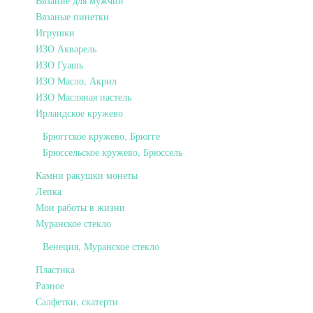
Вязание для мужчин
Вязаные пинетки
Игрушки
ИЗО Акварель
ИЗО Гуашь
ИЗО Масло, Акрил
ИЗО Масляная пастель
Ирландское кружево
Брюггское кружево, Брюгге
Брюссельское кружево, Брюссель
Камни ракушки монеты
Лепка
Мои работы в жизни
Муранское стекло
Венеция, Муранское стекло
Пластика
Разное
Салфетки, скатерти