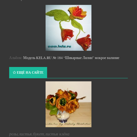
Альбом:
Модель KELA.RU № 184 “Шикарные Лилии” мокрое валяние
ЕЩЁ НА САЙТЕ
розы,листья,букет,листья клёна