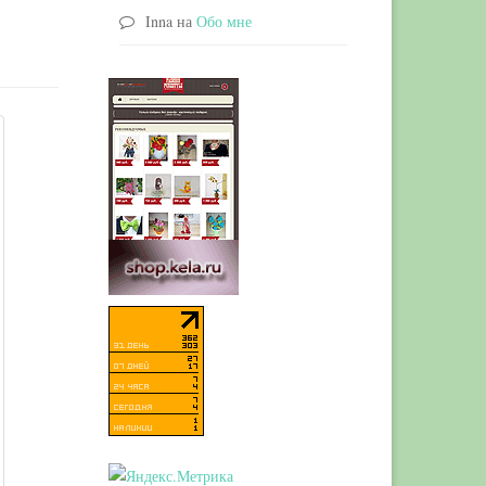
Inna
на
Обо мне