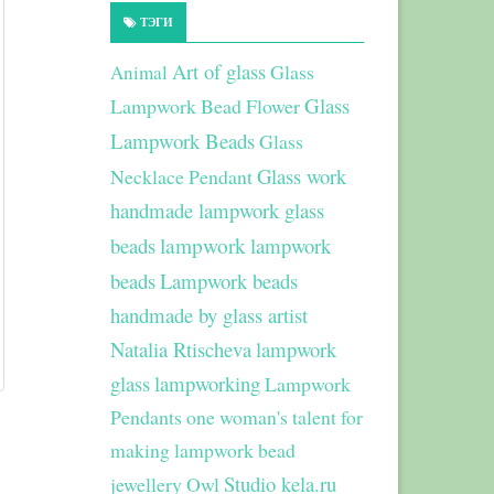
ТЭГИ
Art of glass
Glass
Animal
Glass
Lampwork Bead Flower
Lampwork Beads
Glass
Glass work
Necklace Pendant
handmade lampwork glass
beads
lampwork
lampwork
beads
Lampwork beads
handmade by glass artist
Natalia Rtischeva
lampwork
glass
lampworking
Lampwork
Pendants
one woman's talent for
making lampwork bead
Studio kela.ru
jewellery
Owl