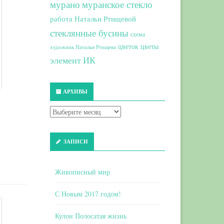
мурано
муранское стекло
работа Натальи Ртищевой
стеклянные бусины
схема
цветок
цветы
художник Наталья Ртищева
элемент ИК
АРХИВЫ
ЗАПИСИ
Живописный мир
С Новым 2017 годом!
Кулон Полосатая жизнь