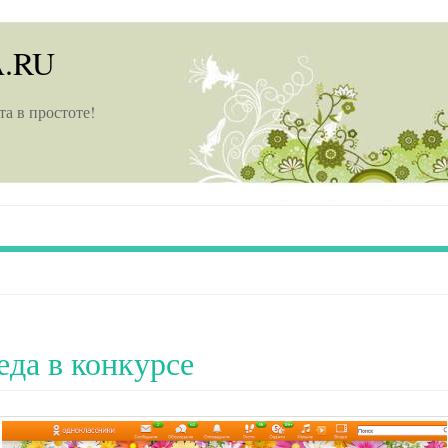
A.RU
та в простоте!
еда в конкурсе