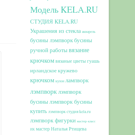
Модель KELA.RU
СТУДИЯ KELA.RU
Украшения из стекла
акварель
бусины лэмпворк
бусины
вязание
ручной работы
крючком
вязаные цветы
гуашь
ирландское кружево
крючком
лампворк
кулон
лэмпворк
лэмпворк
бусины
лэмпворк бусины
купить
лэмпворк студия kela.ru
лэмпворк фигурки
мастер-класс
мастер Наталья Ртищева
ИК