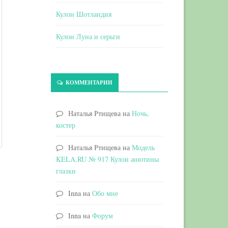
Кулон Шотландия
Кулон Луна и серьги
КОММЕНТАРИИ
Наталья Ртищева
на
Ночь,
костер
Наталья Ртищева
на
Модель
KELA.RU № 917 Кулон анютины
глазки
Inna
на
Обо мне
Inna
на
Форум