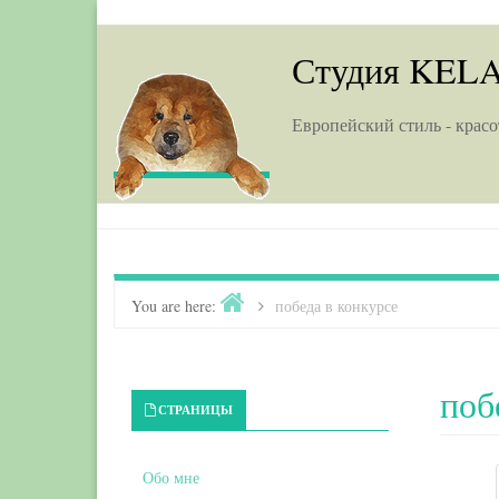
Skip to content
Студия KEL
Европейский стиль - красо
Home
You are here:
>
победа в конкурсе
поб
Primary Sidebar
СТРАНИЦЫ
Обо мне