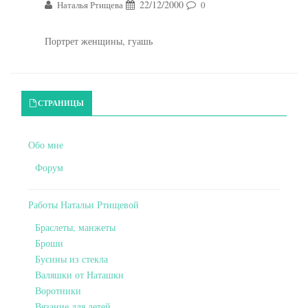
22/12/2000
Наталья Ртищева
0
Портрет женщины, гуашь
Primary Sidebar
СТРАНИЦЫ
Обо мне
Форум
Работы Натальи Ртищевой
Браслеты, манжеты
Броши
Бусины из стекла
Валяшки от Наташки
Воротники
Вязание для детей