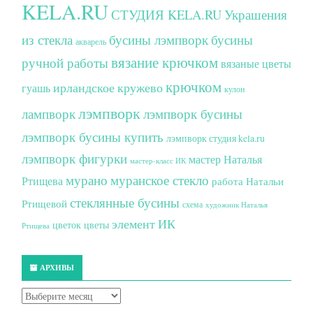
KELA.RU
СТУДИЯ KELA.RU
Украшения
из стекла
бусины лэмпворк
бусины
акварель
вязание крючком
ручной работы
вязаные цветы
крючком
ирландское кружево
гуашь
кулон
лэмпворк
лампворк
лэмпворк бусины
лэмпворк бусины купить
лэмпворк студия kela.ru
лэмпворк фигурки
мастер Наталья
мастер-класс ИК
мурано
муранское стекло
Ртищева
работа Натальи
стеклянные бусины
Ртищевой
схема
художник Наталья
элемент ИК
цветок
цветы
Ртищева
АРХИВЫ