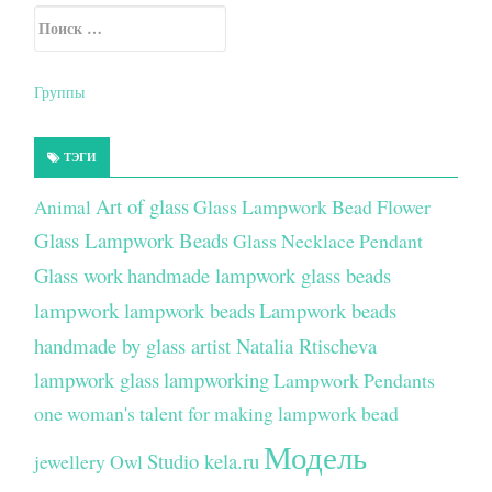
Искать:
Secondary Sidebar
Группы
ТЭГИ
Art of glass
Glass Lampwork Bead Flower
Animal
Glass Lampwork Beads
Glass Necklace Pendant
Glass work
handmade lampwork glass beads
lampwork
lampwork beads
Lampwork beads
handmade by glass artist Natalia Rtischeva
lampwork glass
lampworking
Lampwork Pendants
one woman's talent for making lampwork bead
Модель
Studio kela.ru
jewellery
Owl