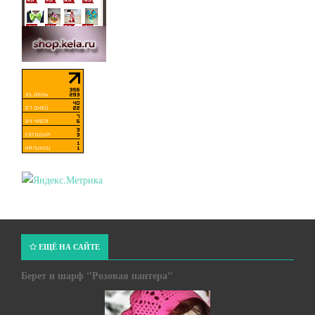
ЕЩЁ НА САЙТЕ
Берет и шарф "Розовая пантера"