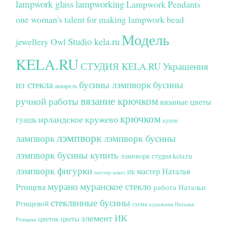
lampwork glass
lampworking
Lampwork Pendants
one woman's talent for making lampwork bead
Модель
Studio kela.ru
jewellery
Owl
KELA.RU
СТУДИЯ KELA.RU
Украшения
из стекла
бусины лэмпворк
бусины
акварель
вязание крючком
ручной работы
вязаные цветы
крючком
ирландское кружево
гуашь
кулон
лэмпворк
лампворк
лэмпворк бусины
лэмпворк бусины купить
лэмпворк студия kela.ru
лэмпворк фигурки
мастер Наталья
мастер-класс ИК
мурано
муранское стекло
Ртищева
работа Натальи
стеклянные бусины
Ртищевой
схема
художник Наталья
элемент ИК
цветок
цветы
Ртищева