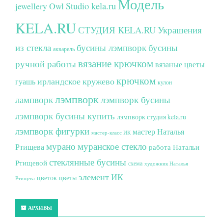
Модель
Studio kela.ru
jewellery
Owl
KELA.RU
СТУДИЯ KELA.RU
Украшения
из стекла
бусины лэмпворк
бусины
акварель
вязание крючком
ручной работы
вязаные цветы
крючком
ирландское кружево
гуашь
кулон
лэмпворк
лампворк
лэмпворк бусины
лэмпворк бусины купить
лэмпворк студия kela.ru
лэмпворк фигурки
мастер Наталья
мастер-класс ИК
мурано
муранское стекло
Ртищева
работа Натальи
стеклянные бусины
Ртищевой
схема
художник Наталья
элемент ИК
цветок
цветы
Ртищева
АРХИВЫ