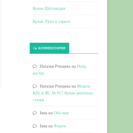
Кулон Шотландия
Кулон Луна и серьги
КОММЕНТАРИИ
Наталья Ртищева
на
Ночь,
костер
Наталья Ртищева
на
Модель
KELA.RU № 917 Кулон анютины
глазки
Inna
на
Обо мне
Inna
на
Форум