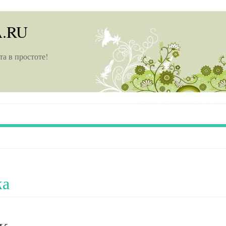
A.RU
та в простоте!
ка