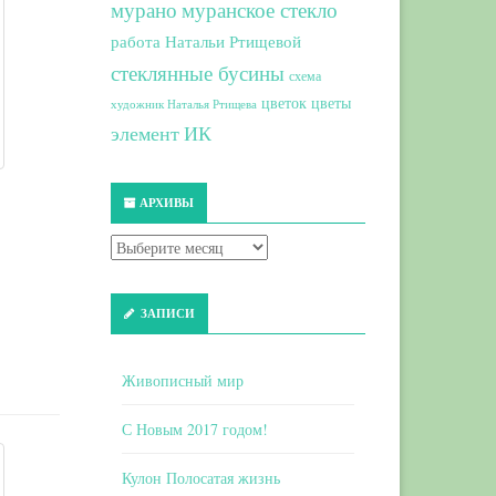
мурано
муранское стекло
работа Натальи Ртищевой
стеклянные бусины
схема
цветок
цветы
художник Наталья Ртищева
элемент ИК
АРХИВЫ
ЗАПИСИ
Живописный мир
С Новым 2017 годом!
Кулон Полосатая жизнь