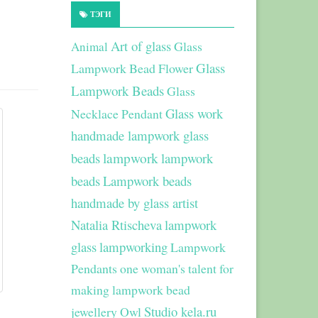
ТЭГИ
Art of glass
Glass
Animal
Glass
Lampwork Bead Flower
Lampwork Beads
Glass
Glass work
Necklace Pendant
handmade lampwork glass
beads
lampwork
lampwork
beads
Lampwork beads
handmade by glass artist
Natalia Rtischeva
lampwork
glass
lampworking
Lampwork
Pendants
one woman's talent for
making lampwork bead
Studio kela.ru
jewellery
Owl