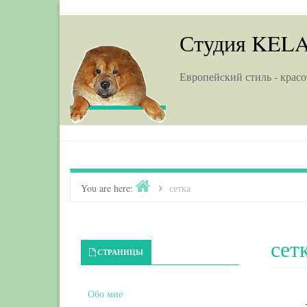
Skip to content
Студия KEL
Европейский стиль - красо
Home
You are here:
>
сетка
сет
Primary Sidebar
СТРАНИЦЫ
Обо мне