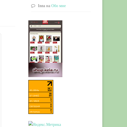
Inna
на
Обо мне