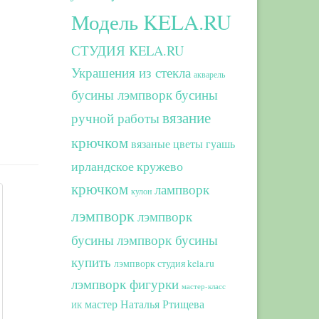
Модель KELA.RU
СТУДИЯ KELA.RU
Украшения из стекла
акварель
бусины лэмпворк
бусины
вязание
ручной работы
крючком
вязаные цветы
гуашь
ирландское кружево
крючком
лампворк
кулон
лэмпворк
лэмпворк
бусины
лэмпворк бусины
купить
лэмпворк студия kela.ru
лэмпворк фигурки
мастер-класс
мастер Наталья Ртищева
ИК