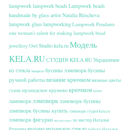
lampwork
lampwork beads
Lampwork beads
handmade by glass artist Natalia Rtischeva
lampwork glass
lampworking
Lampwork Pendants
one woman's talent for making lampwork bead
Модель
Studio kela.ru
jewellery
Owl
KELA.RU
СТУДИЯ KELA.RU
Украшения
из стекла
бусины лэмпворк
бусины
акварель
вязание крючком
ручной работы
вязаные цветы
крючком
ирландское кружево
гуашь
кулон
лэмпворк
лампворк
лэмпворк бусины
лэмпворк бусины купить
лэмпворк студия kela.ru
лэмпворк фигурки
мастер Наталья
мастер-класс ИК
мурано
муранское стекло
Ртищева
работа Натальи