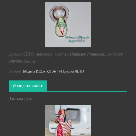
Бусина ЛЕТО, лэмпворк ,мастер Наталья Ртищева, лэмпворк
студия kela.ru
Альбом:
Модель KELA.RU № 494 Бусина ЛЕТО
ЕЩЁ НА САЙТЕ
Тильда гусь