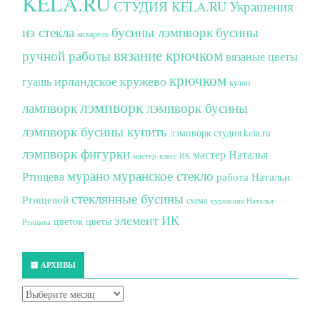
KELA.RU
СТУДИЯ KELA.RU
Украшения
из стекла
бусины лэмпворк
бусины
акварель
вязание крючком
ручной работы
вязаные цветы
крючком
ирландское кружево
гуашь
кулон
лэмпворк
лампворк
лэмпворк бусины
лэмпворк бусины купить
лэмпворк студия kela.ru
лэмпворк фигурки
мастер Наталья
мастер-класс ИК
мурано
муранское стекло
Ртищева
работа Натальи
стеклянные бусины
Ртищевой
схема
художник Наталья
элемент ИК
цветок
цветы
Ртищева
АРХИВЫ