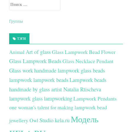
Искать:
Secondary Sidebar
Группы
ТЭГИ
Art of glass
Glass Lampwork Bead Flower
Animal
Glass Lampwork Beads
Glass Necklace Pendant
Glass work
handmade lampwork glass beads
lampwork
lampwork beads
Lampwork beads
handmade by glass artist Natalia Rtischeva
lampwork glass
lampworking
Lampwork Pendants
one woman's talent for making lampwork bead
Модель
Studio kela.ru
jewellery
Owl