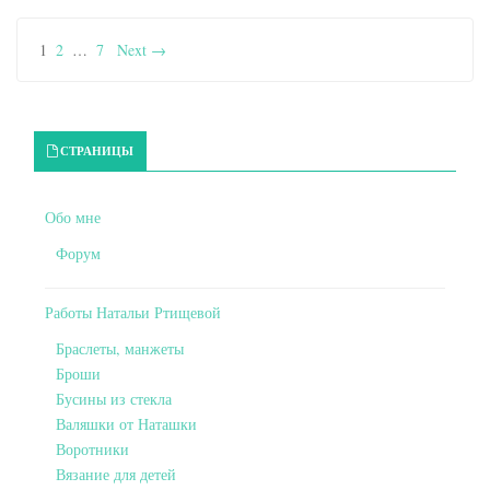
1
2
…
7
Next →
Primary Sidebar
СТРАНИЦЫ
Обо мне
Форум
Работы Натальи Ртищевой
Браслеты, манжеты
Броши
Бусины из стекла
Валяшки от Наташки
Воротники
Вязание для детей