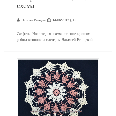
схема
14/08/2015
Наталья Ртищева
0
Салфетка Новогодняя, схема, вязание крючком,
работа выполнена мастером Натальей Ртищевой