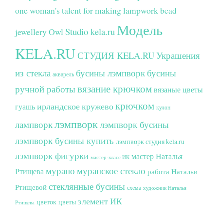
one woman's talent for making lampwork bead
Модель
Studio kela.ru
jewellery
Owl
KELA.RU
СТУДИЯ KELA.RU
Украшения
из стекла
бусины лэмпворк
бусины
акварель
вязание крючком
ручной работы
вязаные цветы
крючком
ирландское кружево
гуашь
кулон
лэмпворк
лампворк
лэмпворк бусины
лэмпворк бусины купить
лэмпворк студия kela.ru
лэмпворк фигурки
мастер Наталья
мастер-класс ИК
мурано
муранское стекло
Ртищева
работа Натальи
стеклянные бусины
Ртищевой
схема
художник Наталья
элемент ИК
цветок
цветы
Ртищева