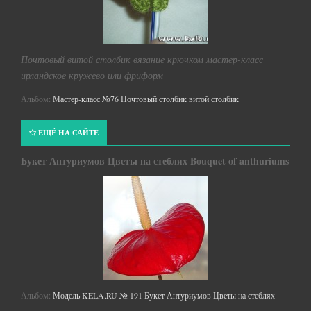
Почтовый витой столбик вязание крючком мастер-класс
ирландское кружево или фриформ
Альбом:
Мастер-класс №76 Почтовый столбик витой столбик
ЕЩЁ НА САЙТЕ
Букет Антуриумов Цветы на стеблях Bouquet of anthuriums
Альбом:
Модель KELA.RU № 191 Букет Антуриумов Цветы на стеблях