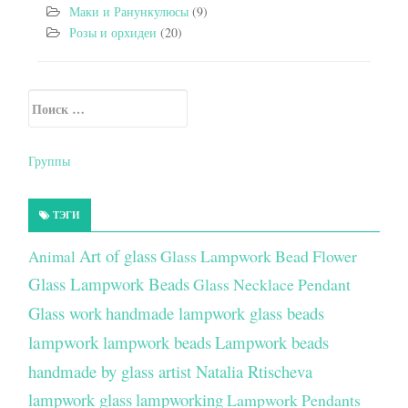
Маки и Ранункулюсы
(9)
Розы и орхидеи
(20)
Искать:
Secondary Sidebar
Группы
ТЭГИ
Art of glass
Glass Lampwork Bead Flower
Animal
Glass Lampwork Beads
Glass Necklace Pendant
Glass work
handmade lampwork glass beads
lampwork
lampwork beads
Lampwork beads
handmade by glass artist Natalia Rtischeva
lampwork glass
lampworking
Lampwork Pendants