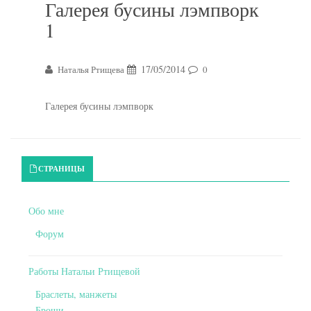
Галерея бусины лэмпворк
1
17/05/2014
Наталья Ртищева
0
Галерея бусины лэмпворк
Primary Sidebar
СТРАНИЦЫ
Обо мне
Форум
Работы Натальи Ртищевой
Браслеты, манжеты
Броши