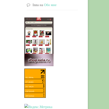
Inna
на
Обо мне