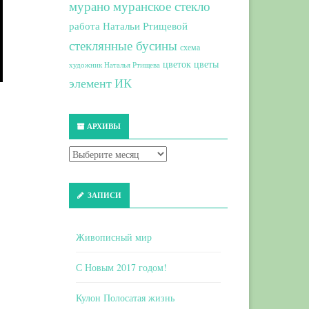
мурано
муранское стекло
работа Натальи Ртищевой
стеклянные бусины
схема
цветок
цветы
художник Наталья Ртищева
элемент ИК
АРХИВЫ
ЗАПИСИ
Живописный мир
С Новым 2017 годом!
Кулон Полосатая жизнь