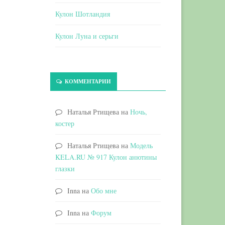
Кулон Шотландия
Кулон Луна и серьги
КОММЕНТАРИИ
Наталья Ртищева
на
Ночь,
костер
Наталья Ртищева
на
Модель
KELA.RU № 917 Кулон анютины
глазки
Inna
на
Обо мне
Inna
на
Форум