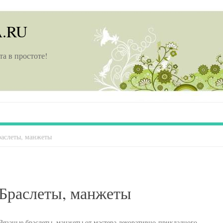
A.RU
та в простоте!
раслеты, манжеты
Браслеты, манжеты
Вязаные браслеты, манжеты от мастера декоративно-прикладного