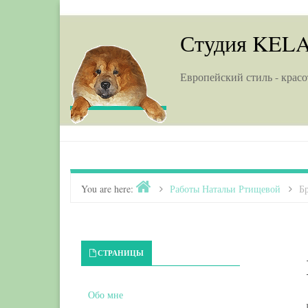
Skip to content
Студия KEL
Европейский стиль - красо
Home
You are here:
>
Работы Натальи Ртищевой
>
Б
Primary Sidebar
СТРАНИЦЫ
Обо мне