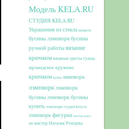
Модель KELA.RU
СТУДИЯ KELA.RU
Украшения из стекла
акварель
бусины лэмпворк
бусины
вязание
ручной работы
крючком
вязаные цветы
гуашь
ирландское кружево
крючком
лампворк
кулон
лэмпворк
лэмпворк
бусины
лэмпворк бусины
купить
лэмпворк студия kela.ru
лэмпворк фигурки
мастер-класс
мастер Наталья Ртищева
ИК