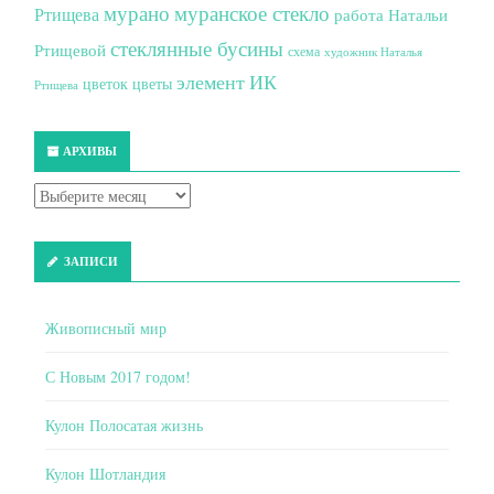
мурано
муранское стекло
Ртищева
работа Натальи
стеклянные бусины
Ртищевой
схема
художник Наталья
элемент ИК
цветок
цветы
Ртищева
АРХИВЫ
ЗАПИСИ
Живописный мир
С Новым 2017 годом!
Кулон Полосатая жизнь
Кулон Шотландия