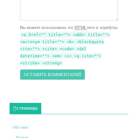
Вы можете использовать это
HTML
теги и атрибуты:
<a href="" title=""> <abbr title="">
<acronym title=""> <b> <blockquote
cite=""> <cite> <code> <del
datetime=""> <em> <i> <q cite="">
<strike> <strong>
Primary Sidebar
СТРАНИЦЫ
Обо мне
Форум