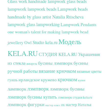
Glass work
handmade lampwork glass beads
lampwork
lampwork beads
Lampwork beads
handmade by glass artist Natalia Rtischeva
lampwork glass
lampworking
Lampwork Pendants
one woman's talent for making lampwork bead
Модель
Studio kela.ru
jewellery
Owl
KELA.RU
СТУДИЯ KELA.RU
Украшения
из стекла
бусины лэмпворк
бусины
акварель
вязание крючком
ручной работы
вязаные цветы
крючком
ирландское кружево
гуашь
кулон
лэмпворк
лампворк
лэмпворк бусины
лэмпворк бусины купить
лэмпворк студия kela.ru
лэмпворк фигурки
мастер Наталья
мастер-класс ИК