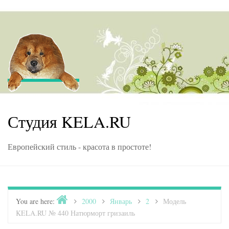
Skip to content
Студия KELA.RU
Европейский стиль - красота в простоте!
Home
You are here:
>
2000
>
Январь
>
2
>
Модель
KELA.RU № 440 Натюрморт гризаиль