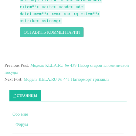
cite=""> <cite> <code> <del
datetime=""> <em> <i> <q cite="">
<strike> <strong>
Previous Post:
Модель KELA.RU № 439 Набор старой алюминиевой
посуды
Next Post:
Модель KELA.RU № 441 Натюрморт гризаиль
Primary Sidebar
СТРАНИЦЫ
Обо мне
Форум