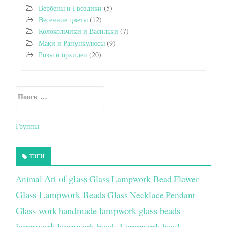
Вербены и Гвоздики
(5)
Весенние цветы
(12)
Колокольчики и Васильки
(7)
Маки и Ранункулюсы
(9)
Розы и орхидеи
(20)
Искать:
Secondary Sidebar
Группы
ТЭГИ
Art of glass
Glass Lampwork Bead Flower
Animal
Glass Lampwork Beads
Glass Necklace Pendant
Glass work
handmade lampwork glass beads
lampwork
lampwork beads
Lampwork beads