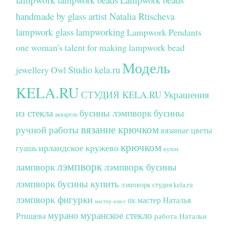
handmade by glass artist Natalia Rtischeva
lampwork glass
lampworking
Lampwork Pendants
one woman's talent for making lampwork bead
Модель
Studio kela.ru
jewellery
Owl
KELA.RU
СТУДИЯ KELA.RU
Украшения
из стекла
бусины лэмпворк
бусины
акварель
вязание крючком
ручной работы
вязаные цветы
крючком
ирландское кружево
гуашь
кулон
лэмпворк
лампворк
лэмпворк бусины
лэмпворк бусины купить
лэмпворк студия kela.ru
лэмпворк фигурки
мастер Наталья
мастер-класс ИК
мурано
муранское стекло
Ртищева
работа Натальи