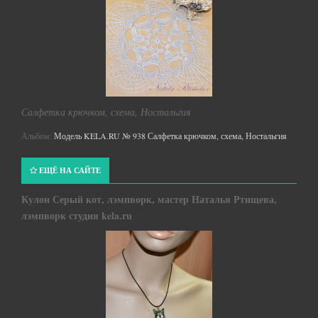
Салфетка крючком, схема, Ностальгия
Альбом:
Модель KELA.RU № 938 Салфетка крючком, схема, Ностальгия
ЕЩЁ НА САЙТЕ
Кулон Серый кот, лэмпворк, мастер Наталья Ртищева,
лэмпворк студия kela.ru