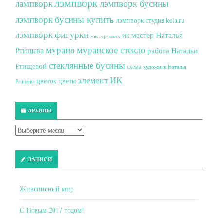
лэмпворк
лампворк
лэмпворк бусины
лэмпворк бусины купить
лэмпворк студия kela.ru
лэмпворк фигурки
мастер Наталья
мастер-класс ИК
мурано
муранское стекло
Ртищева
работа Натальи
стеклянные бусины
Ртищевой
схема
художник Наталья
элемент ИК
цветок
цветы
Ртищева
АРХИВЫ
ЗАПИСИ
Живописный мир
С Новым 2017 годом!