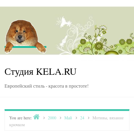
Skip to content
Студия KELA.RU
Европейский стиль - красота в простоте!
Home
You are here:
>
2000
>
Май
>
24
>
Мотивы, вязание
крючком