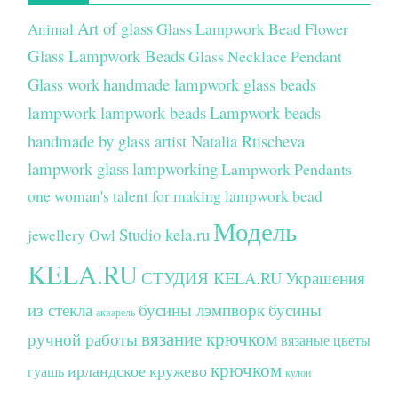
Art of glass
Glass Lampwork Bead Flower
Animal
Glass Lampwork Beads
Glass Necklace Pendant
Glass work
handmade lampwork glass beads
lampwork
lampwork beads
Lampwork beads
handmade by glass artist Natalia Rtischeva
lampwork glass
lampworking
Lampwork Pendants
one woman's talent for making lampwork bead
Модель
Studio kela.ru
jewellery
Owl
KELA.RU
СТУДИЯ KELA.RU
Украшения
из стекла
бусины лэмпворк
бусины
акварель
вязание крючком
ручной работы
вязаные цветы
крючком
ирландское кружево
гуашь
кулон