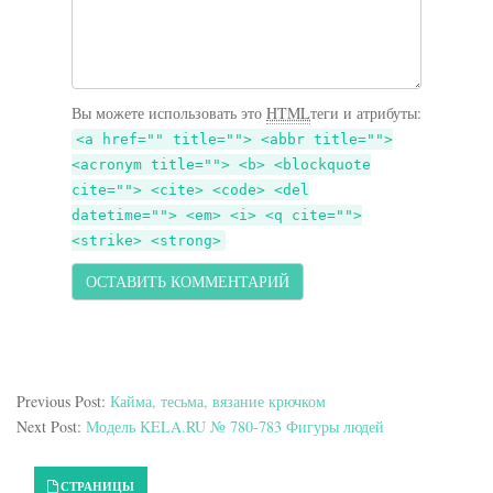
Вы можете использовать это
HTML
теги и атрибуты:
<a href="" title=""> <abbr title="">
<acronym title=""> <b> <blockquote
cite=""> <cite> <code> <del
datetime=""> <em> <i> <q cite="">
<strike> <strong>
Previous Post:
Кайма, тесьма, вязание крючком
Next Post:
Модель KELA.RU № 780-783 Фигуры людей
Primary Sidebar
СТРАНИЦЫ