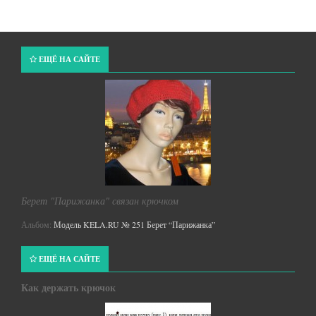
ЕЩЁ НА САЙТЕ
Берет "Парижанка" связан крючком
Альбом:
Модель KELA.RU № 251 Берет “Парижанка”
ЕЩЁ НА САЙТЕ
Как держать крючок