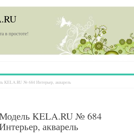
A.RU
та в простоте!
ь KELA.RU № 684 Интерьер, акварель
Модель KELA.RU № 684
Интерьер, акварель