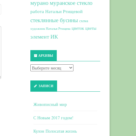
мурано
муранское стекло
работа Натальи Ртищевой
стеклянные бусины
схема
цветок
цветы
художник Наталья Ртищева
элемент ИК
АРХИВЫ
ЗАПИСИ
Живописный мир
С Новым 2017 годом!
Кулон Полосатая жизнь