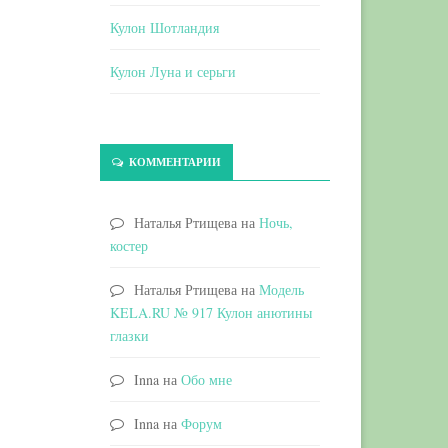
Кулон Шотландия
Кулон Луна и серьги
КОММЕНТАРИИ
Наталья Ртищева
на
Ночь,
костер
Наталья Ртищева
на
Модель
KELA.RU № 917 Кулон анютины
глазки
Inna
на
Обо мне
Inna
на
Форум