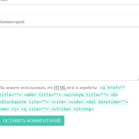
Комментарий
Вы можете использовать это
HTML
теги и атрибуты:
<a href=""
title=""> <abbr title=""> <acronym title=""> <b>
<blockquote cite=""> <cite> <code> <del datetime="">
<em> <i> <q cite=""> <strike> <strong>