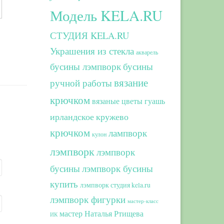
Модель KELA.RU
СТУДИЯ KELA.RU
Украшения из стекла
акварель
бусины лэмпворк
бусины
вязание
ручной работы
крючком
вязаные цветы
гуашь
ирландское кружево
крючком
лампворк
кулон
лэмпворк
лэмпворк
бусины
лэмпворк бусины
купить
лэмпворк студия kela.ru
лэмпворк фигурки
мастер-класс
мастер Наталья Ртищева
ИК