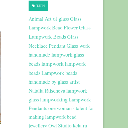
ТЭГИ
Art of glass
Glass
Animal
Glass
Lampwork Bead Flower
Lampwork Beads
Glass
Glass work
Necklace Pendant
handmade lampwork glass
beads
lampwork
lampwork
beads
Lampwork beads
handmade by glass artist
Natalia Rtischeva
lampwork
glass
lampworking
Lampwork
Pendants
one woman's talent for
making lampwork bead
Studio kela.ru
jewellery
Owl