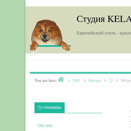
Skip to content
Студия KEL
Европейский стиль - красо
Home
You are here:
>
2001
>
Январь
>
22
>
Модел
Primary Sidebar
СТРАНИЦЫ
Обо мне