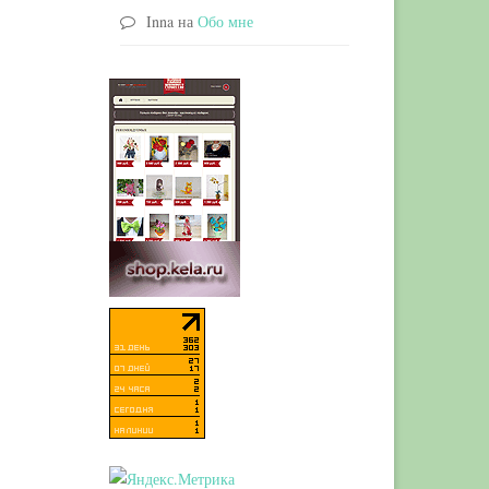
Inna
на
Обо мне