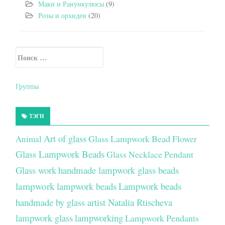
Маки и Ранункулюсы
(9)
Розы и орхидеи
(20)
Искать:
Secondary Sidebar
Группы
ТЭГИ
Art of glass
Glass Lampwork Bead Flower
Animal
Glass Lampwork Beads
Glass Necklace Pendant
Glass work
handmade lampwork glass beads
lampwork
lampwork beads
Lampwork beads
handmade by glass artist Natalia Rtischeva
lampwork glass
lampworking
Lampwork Pendants