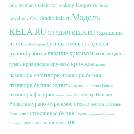
one woman's talent for making lampwork bead
Модель
Studio kela.ru
jewellery
Owl
KELA.RU
СТУДИЯ KELA.RU
Украшения
из стекла
бусины лэмпворк
бусины
акварель
вязание крючком
ручной работы
вязаные цветы
крючком
ирландское кружево
гуашь
кулон
лэмпворк
лампворк
лэмпворк бусины
лэмпворк бусины купить
лэмпворк студия kela.ru
лэмпворк фигурки
мастер Наталья
мастер-класс ИК
мурано
муранское стекло
Ртищева
работа Натальи
стеклянные бусины
Ртищевой
схема
художник Наталья
элемент ИК
цветок
цветы
Ртищева