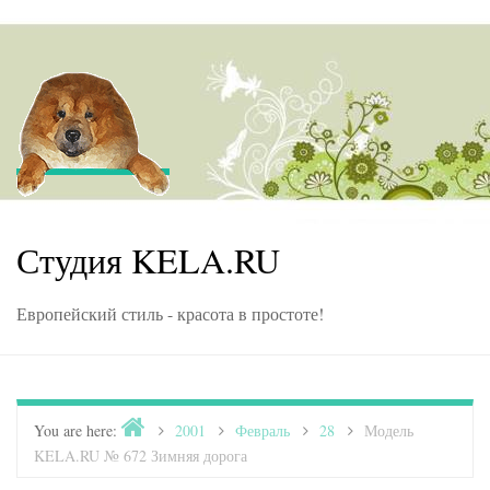
Skip to content
Студия KELA.RU
Европейский стиль - красота в простоте!
Home
You are here:
>
2001
>
Февраль
>
28
>
Модель
KELA.RU № 672 Зимняя дорога