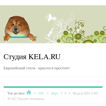
Skip to content
Студия KELA.RU
Европейский стиль - красота в простоте!
Home
You are here:
>
2001
>
Март
>
8
>
Модель KELA.RU
№ 662 Портрет женщины