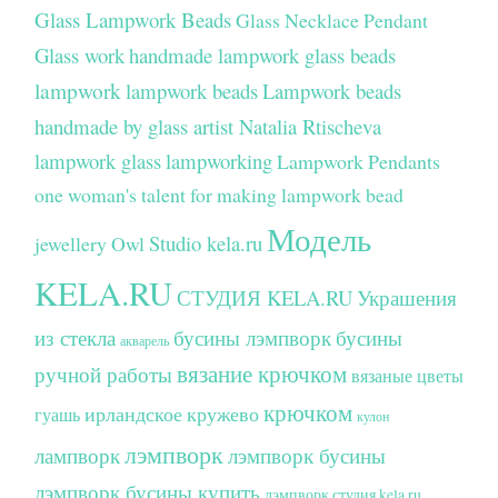
Glass Lampwork Beads
Glass Necklace Pendant
Glass work
handmade lampwork glass beads
lampwork
lampwork beads
Lampwork beads
handmade by glass artist Natalia Rtischeva
lampwork glass
lampworking
Lampwork Pendants
one woman's talent for making lampwork bead
Модель
Studio kela.ru
jewellery
Owl
KELA.RU
СТУДИЯ KELA.RU
Украшения
из стекла
бусины лэмпворк
бусины
акварель
вязание крючком
ручной работы
вязаные цветы
крючком
ирландское кружево
гуашь
кулон
лэмпворк
лампворк
лэмпворк бусины
лэмпворк бусины купить
лэмпворк студия kela.ru