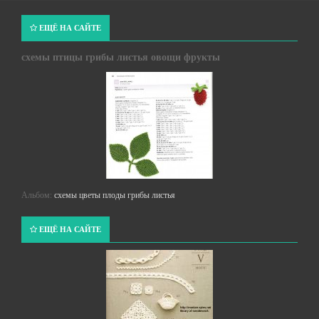
ЕЩЁ НА САЙТЕ
схемы птицы грибы листья овощи фрукты
Альбом:
схемы цветы плоды грибы листья
ЕЩЁ НА САЙТЕ