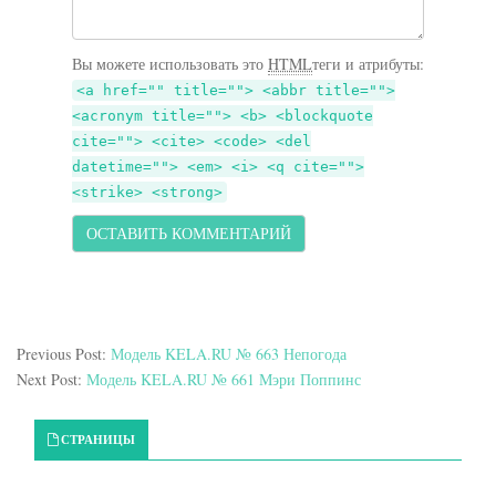
Вы можете использовать это
HTML
теги и атрибуты:
<a href="" title=""> <abbr title="">
<acronym title=""> <b> <blockquote
cite=""> <cite> <code> <del
datetime=""> <em> <i> <q cite="">
<strike> <strong>
Previous Post:
Модель KELA.RU № 663 Непогода
Next Post:
Модель KELA.RU № 661 Мэри Поппинс
Primary Sidebar
СТРАНИЦЫ