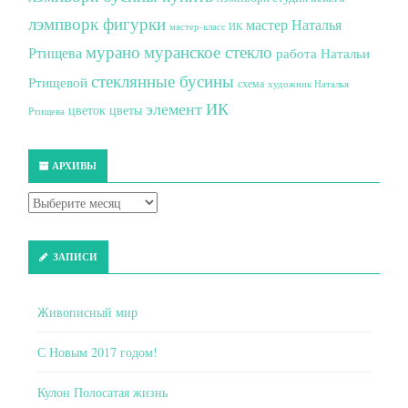
лэмпворк фигурки
мастер Наталья
мастер-класс ИК
мурано
муранское стекло
Ртищева
работа Натальи
стеклянные бусины
Ртищевой
схема
художник Наталья
элемент ИК
цветок
цветы
Ртищева
АРХИВЫ
ЗАПИСИ
Живописный мир
С Новым 2017 годом!
Кулон Полосатая жизнь