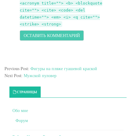
<acronym title=""> <b> <blockquote
cite=""> <cite> <code> <del
datetime=""> <em> <i> <q cite="">
<strike> <strong>
Previous Post:
Фигуры на пляже гуашевой краской
Next Post:
Мужской пуловер
Primary Sidebar
СТРАНИЦЫ
Обо мне
Форум