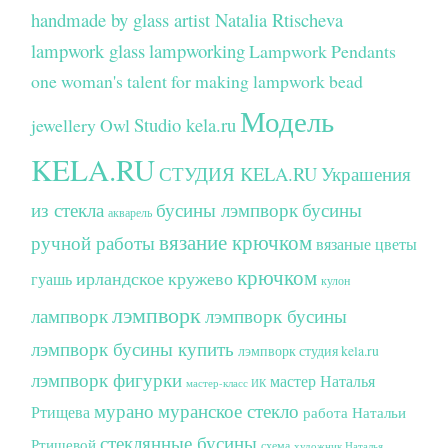
handmade by glass artist Natalia Rtischeva
lampwork glass
lampworking
Lampwork Pendants
one woman's talent for making lampwork bead
Модель
Studio kela.ru
jewellery
Owl
KELA.RU
СТУДИЯ KELA.RU
Украшения
из стекла
бусины лэмпворк
бусины
акварель
вязание крючком
ручной работы
вязаные цветы
крючком
ирландское кружево
гуашь
кулон
лэмпворк
лампворк
лэмпворк бусины
лэмпворк бусины купить
лэмпворк студия kela.ru
лэмпворк фигурки
мастер Наталья
мастер-класс ИК
мурано
муранское стекло
Ртищева
работа Натальи
стеклянные бусины
Ртищевой
схема
художник Наталья