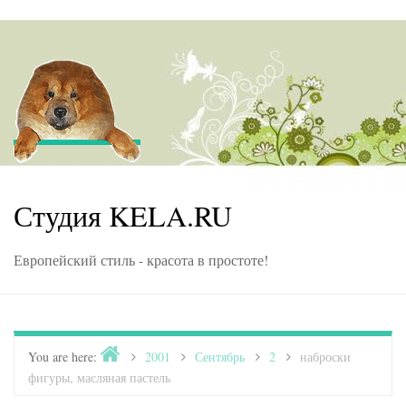
Skip to content
Студия KELA.RU
Европейский стиль - красота в простоте!
Home
You are here:
>
2001
>
Сентябрь
>
2
>
наброски
фигуры, масляная пастель