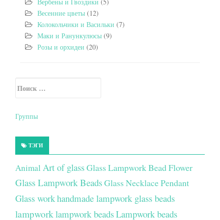
Вербены и Гвоздики
(5)
Весенние цветы
(12)
Колокольчики и Васильки
(7)
Маки и Ранункулюсы
(9)
Розы и орхидеи
(20)
Искать:
Secondary Sidebar
Группы
ТЭГИ
Art of glass
Glass Lampwork Bead Flower
Animal
Glass Lampwork Beads
Glass Necklace Pendant
Glass work
handmade lampwork glass beads
lampwork
lampwork beads
Lampwork beads