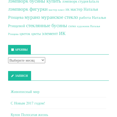
лэмпворк бусины купить
лэмпворк студия kela.ru
лэмпворк фигурки
мастер Наталья
мастер-класс ИК
мурано
муранское стекло
Ртищева
работа Натальи
стеклянные бусины
Ртищевой
схема
художник Наталья
элемент ИК
цветок
цветы
Ртищева
АРХИВЫ
ЗАПИСИ
Живописный мир
С Новым 2017 годом!
Кулон Полосатая жизнь