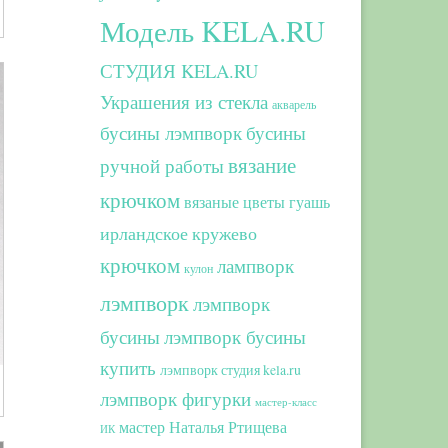
Модель KELA.RU
СТУДИЯ KELA.RU
Украшения из стекла
акварель
бусины лэмпворк
бусины
вязание
ручной работы
крючком
вязаные цветы
гуашь
ирландское кружево
крючком
лампворк
кулон
лэмпворк
лэмпворк
бусины
лэмпворк бусины
купить
лэмпворк студия kela.ru
лэмпворк фигурки
мастер-класс
мастер Наталья Ртищева
ИК