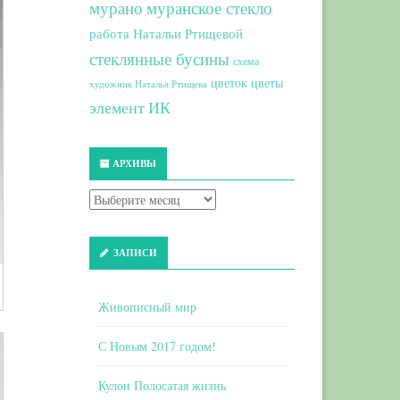
мурано
муранское стекло
работа Натальи Ртищевой
стеклянные бусины
схема
цветок
цветы
художник Наталья Ртищева
элемент ИК
АРХИВЫ
ЗАПИСИ
Живописный мир
С Новым 2017 годом!
Кулон Полосатая жизнь