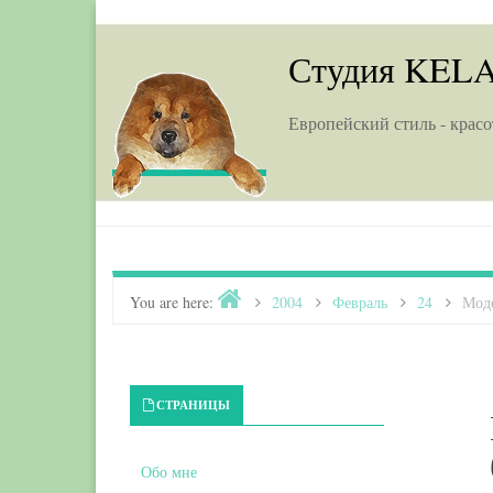
Skip to content
Студия KEL
Европейский стиль - красо
Home
You are here:
>
2004
>
Февраль
>
24
>
Мод
Primary Sidebar
СТРАНИЦЫ
Обо мне