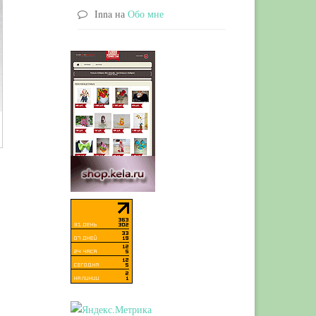
Inna
на
Обо мне