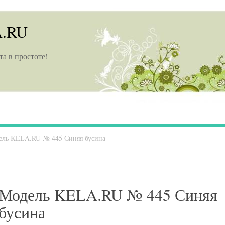
A.RU
та в простоте!
ель KELA.RU № 445 Синяя бусина
Модель KELA.RU № 445 Синяя
бусина