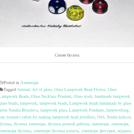
Синяя бусина
Posted in
Лэмпворк
Tagged
Animal
,
Art of glass
,
Glass Lampwork Bead Flower
,
Glass
Lampwork Beads
,
Glass Necklace Pendant
,
Glass work
,
handmade lampwork
glass beads
,
lampwork
,
lampwork beads
,
Lampwork beads handmade by glass
artist Natalia Rtischeva
,
lampwork glass
,
Lampwork Pendants
,
lampworking
,
one woman's talent for making lampwork bead jewellery
,
Owl
,
Studio kela.ru
,
бусина
,
бусины лэмпворк
,
бусины ручной работы
,
лампворк
,
лэмпворк
,
лэмпворк бусины
,
лэмпворк бусины купить
,
лэмпворк фигурки
,
мурано
,