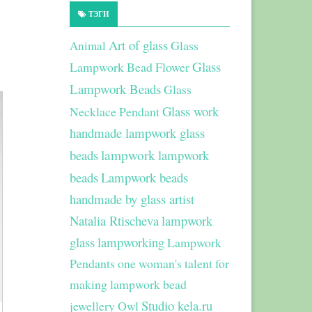
ТЭГИ
Art of glass
Glass
Animal
Glass
Lampwork Bead Flower
Lampwork Beads
Glass
Glass work
Necklace Pendant
handmade lampwork glass
beads
lampwork
lampwork
beads
Lampwork beads
handmade by glass artist
Natalia Rtischeva
lampwork
glass
lampworking
Lampwork
Pendants
one woman's talent for
making lampwork bead
Studio kela.ru
jewellery
Owl