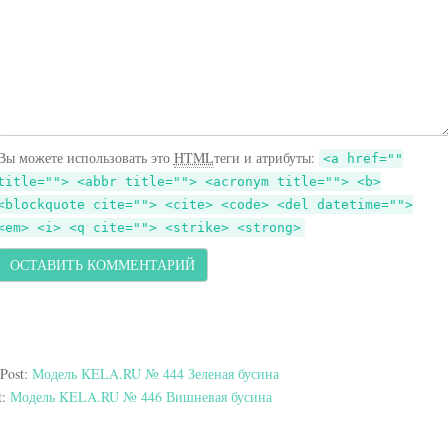
Вы можете использовать это
HTML
теги и атрибуты:
<a href=""
title=""> <abbr title=""> <acronym title=""> <b>
<blockquote cite=""> <cite> <code> <del datetime="">
<em> <i> <q cite=""> <strike> <strong>
 Post:
Модель KELA.RU № 444 Зеленая бусина
t:
Модель KELA.RU № 446 Вишневая бусина