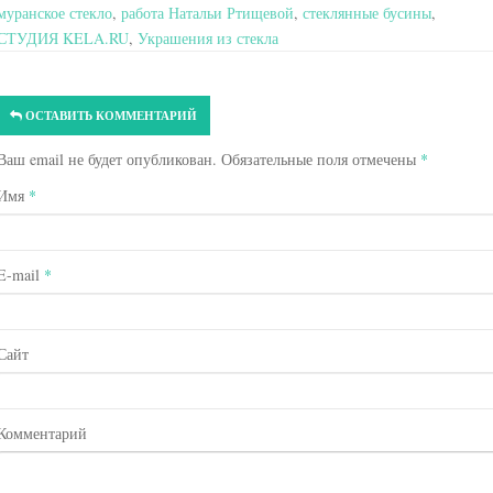
муранское стекло
,
работа Натальи Ртищевой
,
стеклянные бусины
,
СТУДИЯ KELA.RU
,
Украшения из стекла
ОСТАВИТЬ КОММЕНТАРИЙ
Ваш email не будет опубликован. Обязательные поля отмечены
*
Имя
*
E-mail
*
Сайт
Комментарий