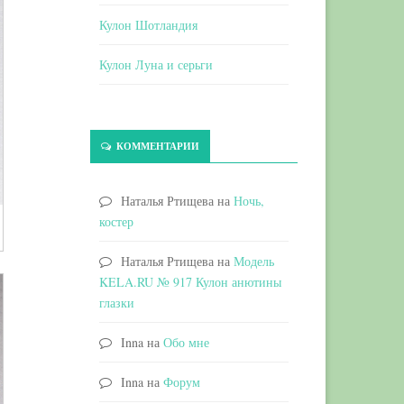
Кулон Шотландия
Кулон Луна и серьги
КОММЕНТАРИИ
Наталья Ртищева
на
Ночь,
костер
Наталья Ртищева
на
Модель
KELA.RU № 917 Кулон анютины
глазки
Inna
на
Обо мне
Inna
на
Форум