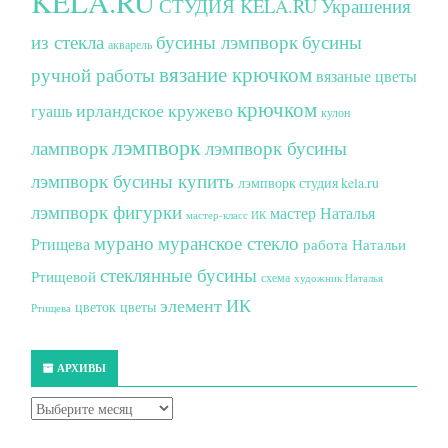
KELA.RU
СТУДИЯ KELA.RU
Украшения
из стекла
бусины лэмпворк
бусины
акварель
вязание крючком
ручной работы
вязаные цветы
крючком
ирландское кружево
гуашь
кулон
лэмпворк
лампворк
лэмпворк бусины
лэмпворк бусины купить
лэмпворк студия kela.ru
лэмпворк фигурки
мастер Наталья
мастер-класс ИК
мурано
муранское стекло
Ртищева
работа Натальи
стеклянные бусины
Ртищевой
схема
художник Наталья
элемент ИК
цветок
цветы
Ртищева
АРХИВЫ