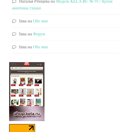
Наталья Ртищева
на
Модель KELA.RU № 917 Кулон
анютины глазки
Inna
на
Обо мне
Inna
на
Форум
Inna
на
Обо мне