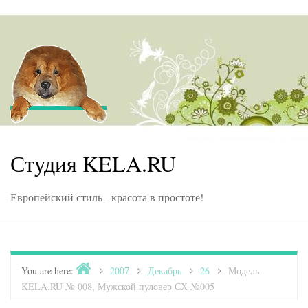
Skip to content
Студия KELA.RU
Европейский стиль - красота в простоте!
Home
You are here:
>
2007
>
Декабрь
>
26
>
Модель
KELA.RU № 008, Мужской пуловер СХ №005