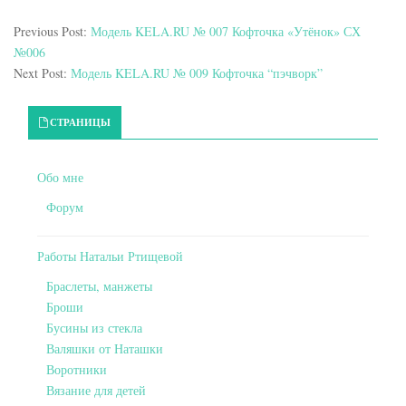
Previous Post:
Модель KELA.RU № 007 Кофточка «Утёнок» СХ
№006
Next Post:
Модель KELA.RU № 009 Кофточка “пэчворк”
Primary Sidebar
СТРАНИЦЫ
Обо мне
Форум
Работы Натальи Ртищевой
Браслеты, манжеты
Броши
Бусины из стекла
Валяшки от Наташки
Воротники
Вязание для детей