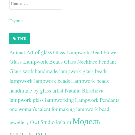
Искать:
Secondary Sidebar
Группы
ТЭГИ
Art of glass
Glass Lampwork Bead Flower
Animal
Glass Lampwork Beads
Glass Necklace Pendant
Glass work
handmade lampwork glass beads
lampwork
lampwork beads
Lampwork beads
handmade by glass artist Natalia Rtischeva
lampwork glass
lampworking
Lampwork Pendants
one woman's talent for making lampwork bead
Модель
Studio kela.ru
jewellery
Owl