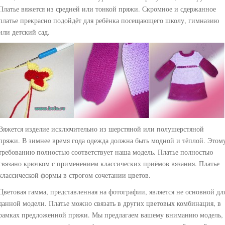
Платье вяжется из средней или тонкой пряжи. Скромное и сдержанное
платье прекрасно подойдёт для ребёнка посещающего школу, гимназию
или детский сад.
Вяжется изделие исключительно из шерстяной или полушерстяной
пряжи. В зимнее время года одежда должна быть модной и тёплой. Этом
требованию полностью соответствует наша модель. Платье полностью
связано крючком с применением классических приёмов вязания. Платье
классической формы в строгом сочетании цветов.
Цветовая гамма, представленная на фотографии, является не основной дл
данной модели. Платье можно связать в других цветовых комбинация, в
рамках предложенной пряжи. Мы предлагаем вашему вниманию модель,