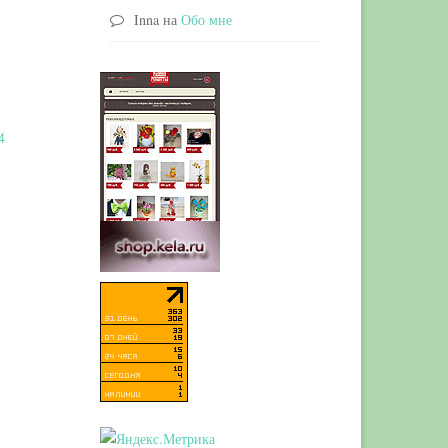
Inna
на
Обо мне
4