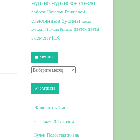
мурано
муранское стекло
работа Натальи Ртищевой
стеклянные бусины
схема
цветок
цветы
художник Наталья Ртищева
элемент ИК
АРХИВЫ
ЗАПИСИ
Живописный мир
С Новым 2017 годом!
Кулон Полосатая жизнь