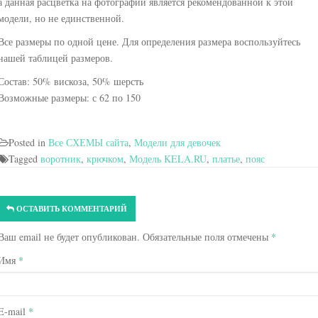
а данная расцветка на фотографии является рекомендованной к этой
модели, но не единственной.
Все размеры по одной цене. Для определения размера воспользуйтесь
нашей таблицей размеров.
Состав: 50% вискоза, 50% шерсть
Возможные размеры: с 62 по 150
Posted in
Все СХЕМЫ сайта
,
Модели для девочек
Tagged
воротник
,
крючком
,
Модель KELA.RU
,
платье
,
пояс
ОСТАВИТЬ КОММЕНТАРИЙ
Ваш email не будет опубликован. Обязательные поля отмечены
*
Имя
*
E-mail
*