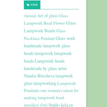
ТЭГИ
Art of glass
Glass
Animal
Glass
Lampwork Bead Flower
Lampwork Beads
Glass
Glass work
Necklace Pendant
handmade lampwork glass
beads
lampwork
lampwork
beads
Lampwork beads
handmade by glass artist
Natalia Rtischeva
lampwork
glass
lampworking
Lampwork
Pendants
one woman's talent for
making lampwork bead
Studio kela.ru
jewellery
Owl