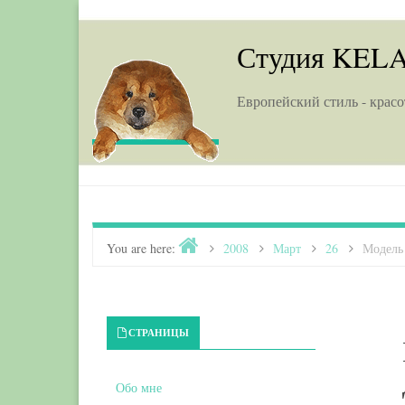
Skip to content
Студия KEL
Европейский стиль - красо
Home
You are here:
>
2008
>
Март
>
26
>
Модель
Primary Sidebar
СТРАНИЦЫ
Обо мне