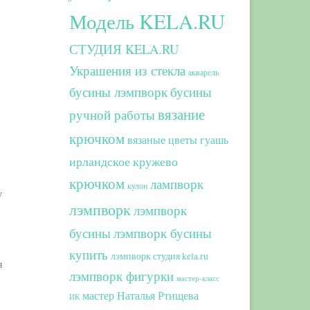
Модель KELA.RU
СТУДИЯ KELA.RU
Украшения из стекла
акварель
бусины лэмпворк
бусины
вязание
ручной работы
крючком
вязаные цветы
гуашь
ирландское кружево
крючком
лампворк
кулон
у
лэмпворк
лэмпворк
бусины
лэмпворк бусины
купить
лэмпворк студия kela.ru
я
лэмпворк фигурки
мастер-класс
мастер Наталья Ртищева
ИК