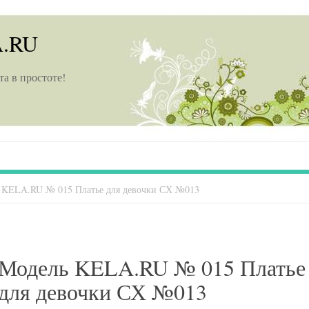
A.RU
та в простоте!
 KELA.RU № 015 Платье для девочки СХ №013
Модель KELA.RU № 015 Платье
для девочки СХ №013