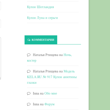
Кулон Шотландия
Кулон Луна и серьги
КОММЕНТАРИИ
Наталья Ртищева
на
Ночь,
костер
Наталья Ртищева
на
Модель
KELA.RU № 917 Кулон анютины
глазки
Inna
на
Обо мне
Inna
на
Форум