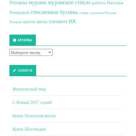
мурано
муранское стекло
Ртищева
работа Натальи
стеклянные бусины
Ртищевой
схема
художник Наталья
элемент ИК
цветок
цветы
Ртищева
АРХИВЫ
ЗАПИСИ
Живописный мир
С Новым 2017 годом!
Кулон Полосатая жизнь
Кулон Шотландия