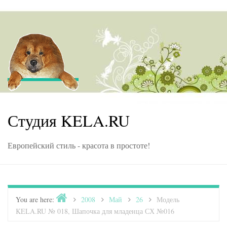
Skip to content
Студия KELA.RU
Европейский стиль - красота в простоте!
Home
You are here:
>
2008
>
Май
>
26
>
Модель
KELA.RU № 018, Шапочка для младенца СХ №016