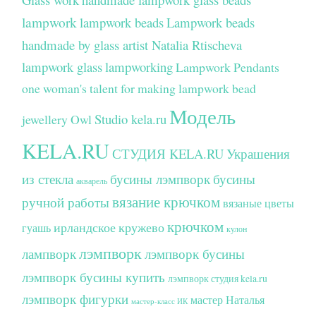
lampwork
lampwork beads
Lampwork beads
handmade by glass artist Natalia Rtischeva
lampwork glass
lampworking
Lampwork Pendants
one woman's talent for making lampwork bead
Модель
Studio kela.ru
jewellery
Owl
KELA.RU
СТУДИЯ KELA.RU
Украшения
из стекла
бусины лэмпворк
бусины
акварель
вязание крючком
ручной работы
вязаные цветы
крючком
ирландское кружево
гуашь
кулон
лэмпворк
лампворк
лэмпворк бусины
лэмпворк бусины купить
лэмпворк студия kela.ru
лэмпворк фигурки
мастер Наталья
мастер-класс ИК