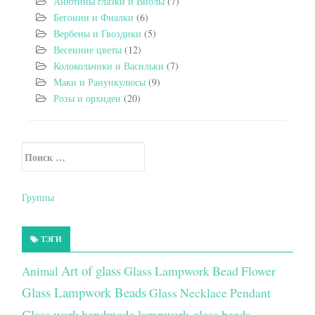
Анютины глазки и Виолы
(7)
Бегонии и Фиалки
(6)
Вербены и Гвоздики
(5)
Весенние цветы
(12)
Колокольчики и Васильки
(7)
Маки и Ранункулюсы
(9)
Розы и орхидеи
(20)
Искать:
Secondary Sidebar
Группы
ТЭГИ
Art of glass
Glass Lampwork Bead Flower
Animal
Glass Lampwork Beads
Glass Necklace Pendant
Glass work
handmade lampwork glass beads