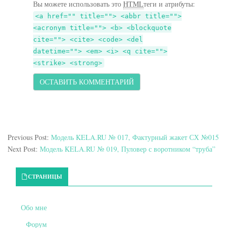
Вы можете использовать это
HTML
теги и атрибуты:
<a href="" title=""> <abbr title="">
<acronym title=""> <b> <blockquote
cite=""> <cite> <code> <del
datetime=""> <em> <i> <q cite="">
<strike> <strong>
Previous Post:
Модель KELA.RU № 017, Фактурный жакет СХ №015
Next Post:
Модель KELA.RU № 019, Пуловер с воротником “труба”
Primary Sidebar
СТРАНИЦЫ
Обо мне
Форум