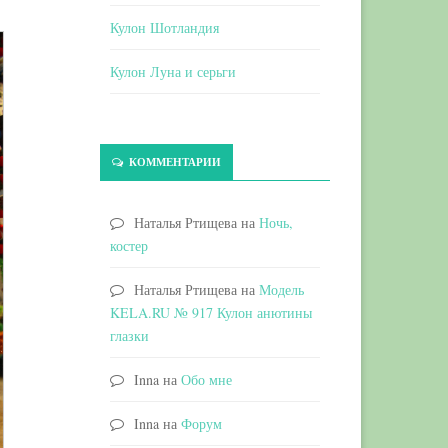
Кулон Шотландия
Кулон Луна и серьги
КОММЕНТАРИИ
Наталья Ртищева
на
Ночь,
костер
Наталья Ртищева
на
Модель
KELA.RU № 917 Кулон анютины
глазки
Inna
на
Обо мне
Inna
на
Форум