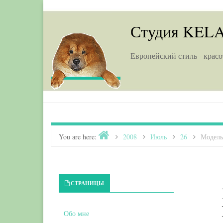
Skip to content
Студия KEL
Европейский стиль - красо
Home
You are here:
>
2008
>
Июль
>
26
>
Модель
Primary Sidebar
СТРАНИЦЫ
Обо мне