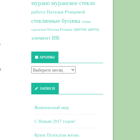
мурано
муранское стекло
работа Натальи Ртищевой
стеклянные бусины
схема
цветок
цветы
художник Наталья Ртищева
элемент ИК
у
АРХИВЫ
я
в
ЗАПИСИ
Живописный мир
С Новым 2017 годом!
Кулон Полосатая жизнь