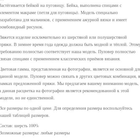
Застёгивается бейкой на пуговицу. Бейка, выполнена спицами с
элементом макраме (петля для пуговицы). Модель специально
разработана для мальчиков, с применением ажурной вязки и имеет
ромбовидный рисунок.
Вяжется изделие исключительно из шерстяной или полушерстяной
пряжи. В зимнее время года одежда должна быть модной и тёплой. Этом
требованию полностью соответствует наша модель. Пуловер полностью
связан спицами с применением классических приёмов вязания.
Цветовая гамма, представленная на фотографии, является не основной дл
данной модели. Пуловер можно связать в других цветовых комбинация, 
рамках предложенной пряжи. Мы предлагаем вашему вниманию модель,
а данная расцветка на фотографии является рекомендованной к этой
модели, но не единственной.
Все размеры по одной цене. Для определения размера воспользуйтесь
нашей таблицей размеров.
Состав: шерсть 100%
Возможные размеры: любые размеры