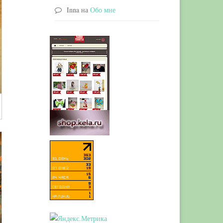
Inna
на
Обо мне