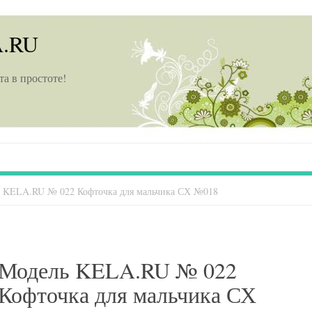
A.RU
та в простоте!
 KELA.RU № 022 Кофточка для мальчика СХ №018
Модель KELA.RU № 022
Кофточка для мальчика СХ