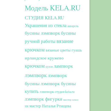
Модель KELA.RU
СТУДИЯ KELA.RU
Украшения из стекла
акварель
бусины лэмпворк
бусины
вязание
ручной работы
крючком
вязаные цветы
гуашь
ирландское кружево
крючком
лампворк
кулон
лэмпворк
лэмпворк
бусины
лэмпворк бусины
купить
лэмпворк студия kela.ru
лэмпворк фигурки
мастер-класс
мастер Наталья Ртищева
ИК