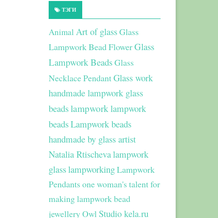
ТЭГИ
Art of glass
Glass
Animal
Glass
Lampwork Bead Flower
Lampwork Beads
Glass
Glass work
Necklace Pendant
handmade lampwork glass
beads
lampwork
lampwork
beads
Lampwork beads
handmade by glass artist
Natalia Rtischeva
lampwork
glass
lampworking
Lampwork
Pendants
one woman's talent for
making lampwork bead
Studio kela.ru
jewellery
Owl