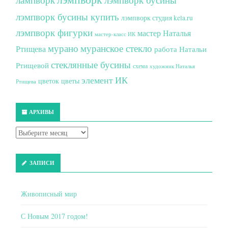
лэмпворк бусины купить
лэмпворк студия kela.ru
лэмпворк фигурки
мастер Наталья
мастер-класс ИК
мурано
муранское стекло
Ртищева
работа Натальи
стеклянные бусины
Ртищевой
схема
художник Наталья
элемент ИК
цветок
цветы
Ртищева
АРХИВЫ
ЗАПИСИ
Живописный мир
С Новым 2017 годом!