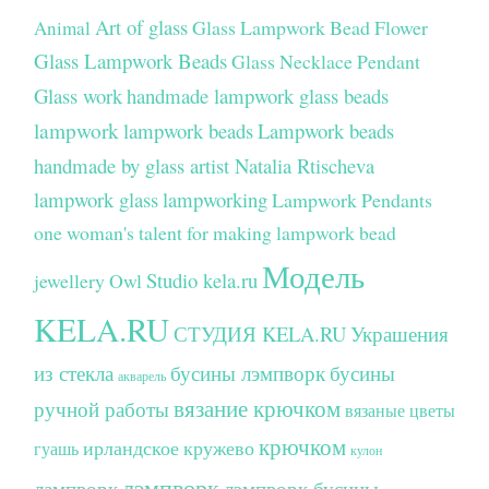
Art of glass
Glass Lampwork Bead Flower
Animal
Glass Lampwork Beads
Glass Necklace Pendant
Glass work
handmade lampwork glass beads
lampwork
lampwork beads
Lampwork beads
handmade by glass artist Natalia Rtischeva
lampwork glass
lampworking
Lampwork Pendants
one woman's talent for making lampwork bead
Модель
Studio kela.ru
jewellery
Owl
KELA.RU
СТУДИЯ KELA.RU
Украшения
из стекла
бусины лэмпворк
бусины
акварель
вязание крючком
ручной работы
вязаные цветы
крючком
ирландское кружево
гуашь
кулон
лэмпворк
лампворк
лэмпворк бусины