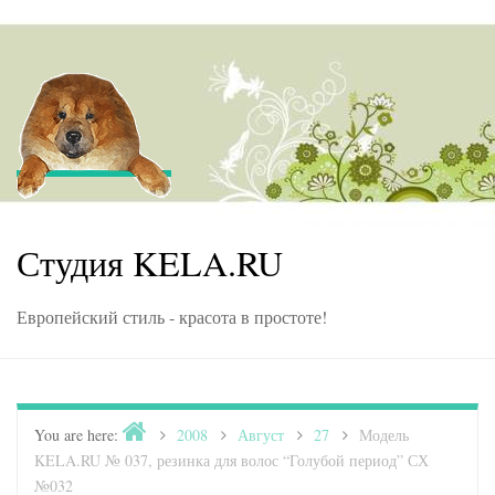
Skip to content
Студия KELA.RU
Европейский стиль - красота в простоте!
Home
You are here:
>
2008
>
Август
>
27
>
Модель
KELA.RU № 037, резинка для волос “Голубой период” СХ
№032