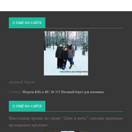
ЕЩЁ НА САЙТЕ
вязаный берет
Альбом:
Модель KELA.RU № 315 Вязаный берет для мальчика
ЕЩЁ НА САЙТЕ
Винтажная брошь из серии “День и ночь” связано крючком
ирландское кружево