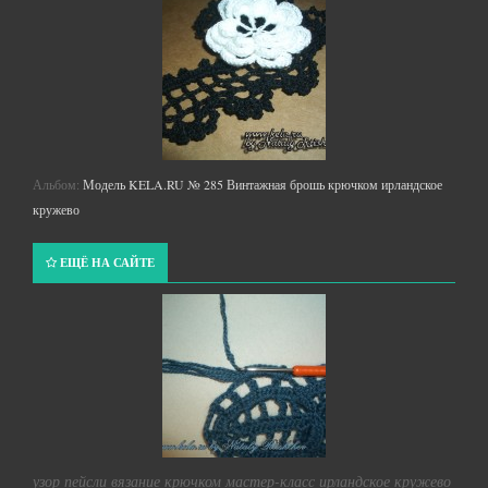
Альбом:
Модель KELA.RU № 285 Винтажная брошь крючком ирландское
кружево
ЕЩЁ НА САЙТЕ
узор пейсли вязание крючком мастер-класс ирландское кружево