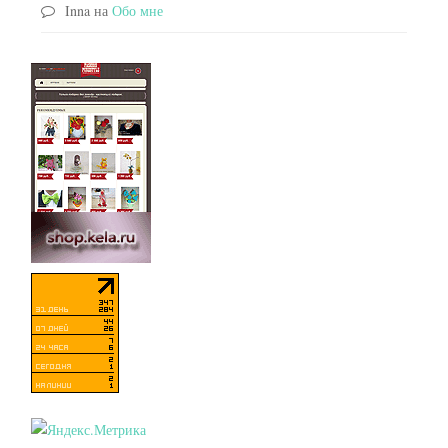
Inna
на
Обо мне