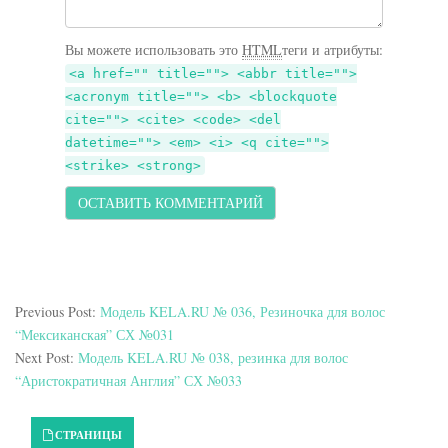
Вы можете использовать это
HTML
теги и атрибуты:
<a href="" title=""> <abbr title="">
<acronym title=""> <b> <blockquote
cite=""> <cite> <code> <del
datetime=""> <em> <i> <q cite="">
<strike> <strong>
Previous Post:
Модель KELA.RU № 036, Резиночка для волос
“Мексиканская” СХ №031
Next Post:
Модель KELA.RU № 038, резинка для волос
“Аристократичная Англия” СХ №033
Primary Sidebar
СТРАНИЦЫ