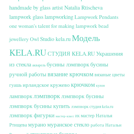
handmade by glass artist Natalia Rtischeva
lampwork glass
lampworking
Lampwork Pendants
one woman's talent for making lampwork bead
Модель
Studio kela.ru
jewellery
Owl
KELA.RU
СТУДИЯ KELA.RU
Украшения
из стекла
бусины лэмпворк
бусины
акварель
вязание крючком
ручной работы
вязаные цветы
крючком
ирландское кружево
гуашь
кулон
лэмпворк
лампворк
лэмпворк бусины
лэмпворк бусины купить
лэмпворк студия kela.ru
лэмпворк фигурки
мастер Наталья
мастер-класс ИК
мурано
муранское стекло
Ртищева
работа Натальи
стеклянные бусины