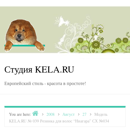
Skip to content
Студия KELA.RU
Европейский стиль - красота в простоте!
Home
You are here:
>
2008
>
Август
>
27
>
Модель
KELA.RU № 039 Резинка для волос “Ниагара” СХ №034