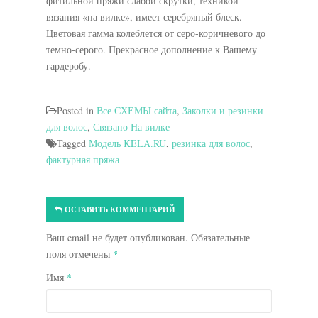
фитильной пряжи слабой скрутки, техникой
вязания «на вилке», имеет серебряный блеск.
Цветовая гамма колеблется от серо-коричневого до
темно-серого. Прекрасное дополнение к Вашему
гардеробу.
Posted in
Все СХЕМЫ сайта
,
Заколки и резинки
для волос
,
Связано На вилке
Tagged
Модель KELA.RU
,
резинка для волос
,
фактурная пряжа
ОСТАВИТЬ КОММЕНТАРИЙ
Ваш email не будет опубликован. Обязательные
поля отмечены
*
Имя
*