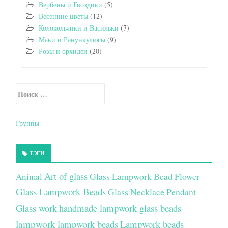
Вербены и Гвоздики
(5)
Весенние цветы
(12)
Колокольчики и Васильки
(7)
Маки и Ранункулюсы
(9)
Розы и орхидеи
(20)
Искать:
Secondary Sidebar
Группы
ТЭГИ
Art of glass
Glass Lampwork Bead Flower
Animal
Glass Lampwork Beads
Glass Necklace Pendant
Glass work
handmade lampwork glass beads
lampwork
lampwork beads
Lampwork beads